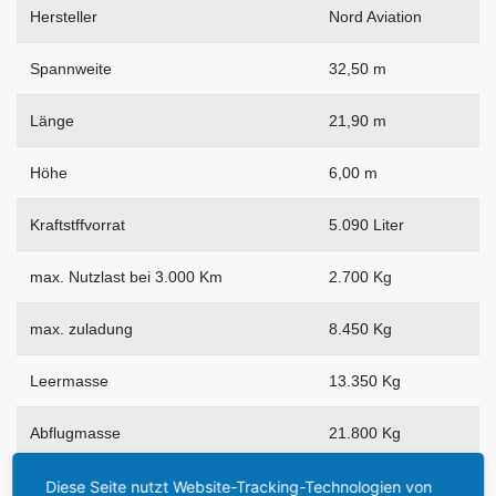
Hersteller
Nord Aviation
Spannweite
32,50 m
Länge
21,90 m
Höhe
6,00 m
Kraftstffvorrat
5.090 Liter
max. Nutzlast bei 3.000 Km
2.700 Kg
max. zuladung
8.450 Kg
Leermasse
13.350 Kg
Abflugmasse
21.800 Kg
Triebwerk
2 x Snecma
Diese Seite nutzt Website-Tracking-Technologien von