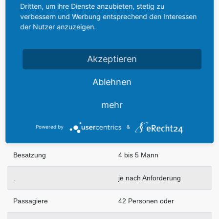
Dritten, um ihre Dienste anzubieten, stetig zu
verbessern und Werbung entsprechend den Interessen
der Nutzer anzuzeigen.
Zylinder
je 14
Akzeptieren
Leistung
je 2.040 Ps
Ablehnen
max. Geschwindigkeit
398 Km/h
mehr
Reisegeschwindigkeit
325 Km/h
Powered by
&
Gipfelhöhe
7.500 m
Besatzung
4 bis 5 Mann
.
je nach Anforderung
Passagiere
42 Personen oder