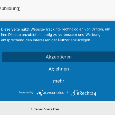
Abbildung)
1940–1945
Diese Seite nutzt Website-Tracking-Technologien von Dritten, um
ihre Dienste anzubieten, stetig zu verbessern und Werbung
4 Zylinder in Reihe
entsprechend den Interessen der Nutzer anzuzeigen.
2.199 cm³
Akzeptieren
60 PS
Ablehnen
mehr
Leiterrahmen
Powered by
&
100 km/h
Offener Viersitzer