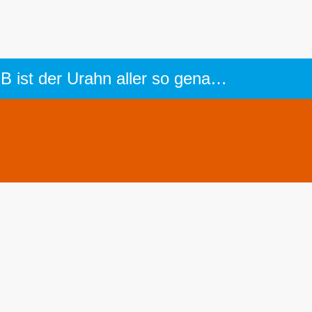
Panzer, Kanonen und andere Waffenträger Willys M38 Jeep: Der Willys MB ist der Urahn aller so genannten „Jeeps“