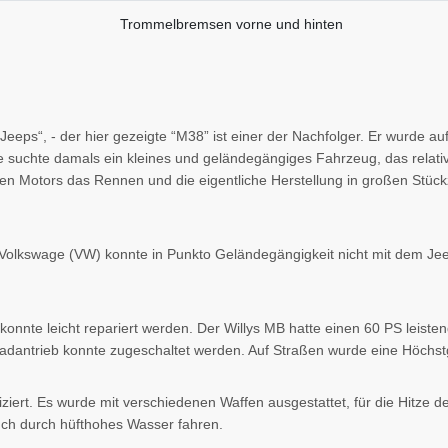
Trommelbremsen vorne und hinten
 „Jeeps“, - der hier gezeigte “M38” ist einer der Nachfolger. Er wurde
uchte damals ein kleines und geländegängiges Fahrzeug, das relativ b
en Motors das Rennen und die eigentliche Herstellung in großen Stück
Volkswage (VW) konnte in Punkto Geländegängigkeit nicht mit dem Jee
 konnte leicht repariert werden. Der Willys MB hatte einen 60 PS leist
dantrieb konnte zugeschaltet werden. Auf Straßen wurde eine Höchstg
ziert. Es wurde mit verschiedenen Waffen ausgestattet, für die Hitze
uch durch hüfthohes Wasser fahren.