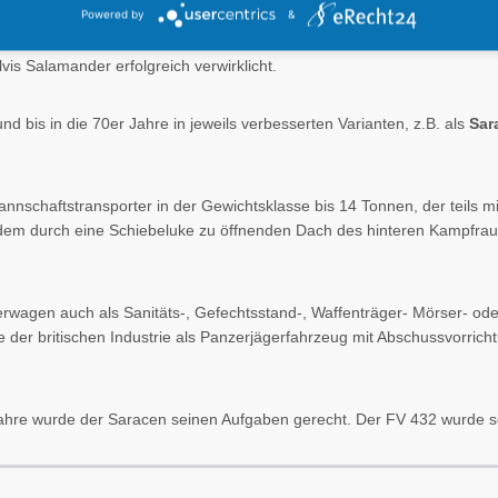
Powered by
&
keit wie ein Kettenfahrzeug zu erschaffen war so alt wie die Idee ein
Alvis Salamander erfolgreich verwirklicht.
d bis in die 70er Jahre in jeweils verbesserten Varianten, z.B. als
Sar
nschaftstransporter in der Gewichtsklasse bis 14 Tonnen, der teils mi
em durch eine Schiebeluke zu öffnenden Dach des hinteren Kampfraum
rwagen auch als Sanitäts-, Gefechtsstand-, Waffenträger- Mörser- ode
der britischen Industrie als Panzerjägerfahrzeug mit Abschussvorricht
Jahre wurde der Saracen seinen Aufgaben gerecht. Der FV 432 wurde s