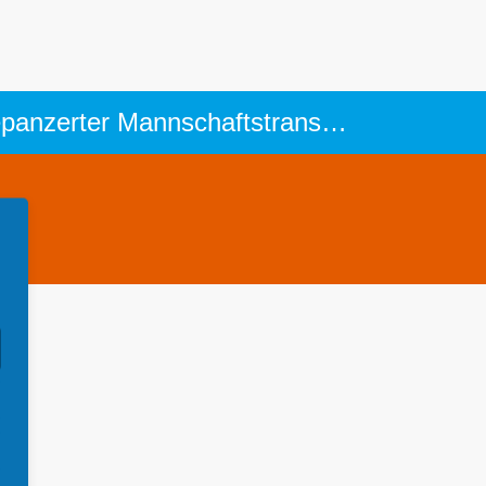
Panzer, Kanonen und andere Waffenträger Saracen FV 603: 6-rädriger gepanzerter Mannschaftstransporter (50er - 70er Jahre)