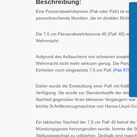
Beschreibung:
Eine Panzerabwehrkanone (Pak oder PaK) ist eine Ka
panzerbrechende Munition, die im direkten Richten 
Die 7,5 cm Panzerabwehrkanone 40 (PaK 40) war w
Wehrmacht.
Aufgrund des Auftauchens von schweren sowjetisc
Wehrmacht nicht mehr wirksam genug. Die Panzerun
Einheiten noch eingesetzte 7,5 cm PaK (
Pak 97/38
)
Daher wurde die Entwicklung einer PaK mit Kaliber 
Verfügung. Sie wurde zur Standardwaffe der deutsc
Nachteil gegenüber ihren kleineren Vorgängern war 
leichte 3t Artilleriezugmaschine von Hansa-Lloyd-Go
Ein taktischer Nachteil der 7,5 cm PaK 40 betraf d
Mündungsgases hervorgerufen wurde, konnte die St
Stellungswechsel zu vollziehen. Deshalb sind manc