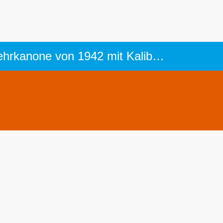
Panzer, Kanonen und andere Waffenträger Pak 40: Deutsche Panzerabwehrkanone von 1942 mit Kaliber 7,5 cm