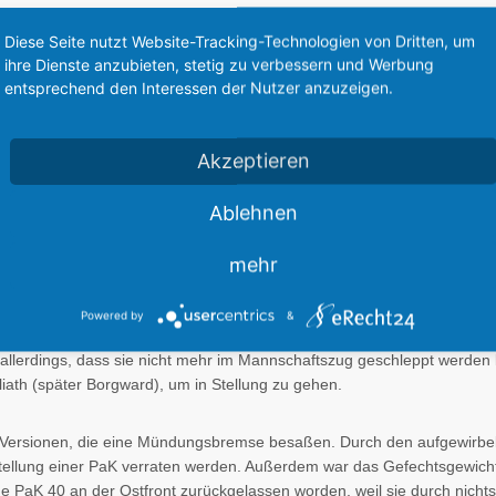
Diese Seite nutzt Website-Tracking-Technologien von Dritten, um
none, welche für die Bekämpfung gepanzerter Ziele, vor allem von Pan
ihre Dienste anzubieten, stetig zu verbessern und Werbung
verschossen wird.
entsprechend den Interessen der Nutzer anzuzeigen.
ährend des Zweiten Weltkrieges ab 1942 eines der am häufigsten ve
Akzeptieren
hen Panzern wie des
T-34
und des KV-1 war die ab 1940 nach dem Frank
Ablehnen
g des T-34 konnte mit diesem Geschütz nur auf äußerst geringe Ent
 erwies sich sogar als weitgehend unwirksam mit normaler Munition.
mehr
7,5 cm ab Beginn des Russlandfeldzug vorangetrieben. Mit Beginn des
Powered by
&
hen Panzerjäger. Zu Beginn war die Produktion noch so gering, dass s
allerdings, dass sie nicht mehr im Mannschaftszug geschleppt werden 
liath (später Borgward), um in Stellung zu gehen.
ie Versionen, die eine Mündungsbremse besaßen. Durch den aufgewirbelt
ellung einer PaK verraten werden. Außerdem war das Gefechtsgewicht
he PaK 40 an der Ostfront zurückgelassen worden, weil sie durch nic