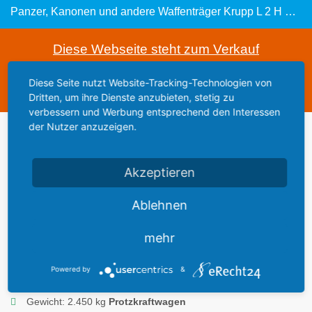
Panzer, Kanonen und andere Waffenträger Krupp L 2 H 43 „Krupp-Protze": Leichter geländegängiger Lkw von 1933-1936
Diese Webseite steht zum Verkauf
This website is for sale
Diese Seite nutzt Website-Tracking-Technologien von
Statistics
Dritten, um ihre Dienste anzubieten, stetig zu
verbessern und Werbung entsprechend den Interessen
der Nutzer anzuzeigen.
Werbung
Akzeptieren
Ablehnen
mehr
Beschreibung:
Lkw 1 to (6x4)
Powered by
&
Gewicht: 2.450 kg
Protzkraftwagen