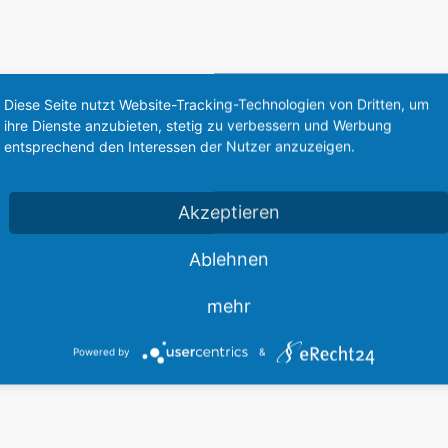
Diese Seite nutzt Website-Tracking-Technologien von Dritten, um
affenträger Fahrschulpanzer KPz Leo1:
ihre Dienste anzubieten, stetig zu verbessern und Werbung
entsprechend den Interessen der Nutzer anzuzeigen.
Diese Webseite steht zum Verkauf
This website is for sale
Akzeptieren
Statistics
Ablehnen
mehr
Powered by
&