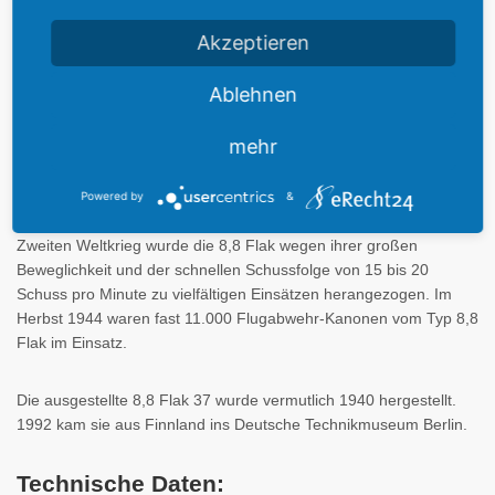
Auslieferung an die neu aufgestellten Flakeinheiten der
Akzeptieren
deutschen Reichswehr, die bis zur Aufkündigung des Versailler
Vertrags 1935 die Tarnbezeichnung „Fahrabteilung" trugen.
Ablehnen
Im Zuge der Wiederaufrüstung entstanden durch ständige
mehr
Weiterentwicklungen die Versionen 8,8 Flak 18, 36 und 37. Der
erste Einsatz erfolgte 1938 im Spanischen Bürgerkrieg. Hier
zeigte sich, dass sich die Waffe sowohl zur Abwehr feindlicher
Powered by
&
Flugzeuge als auch gegen Ziele am Boden einsetzen ließ. Im
Zweiten Weltkrieg wurde die 8,8 Flak wegen ihrer großen
Beweglichkeit und der schnellen Schussfolge von 15 bis 20
Schuss pro Minute zu vielfältigen Einsätzen herangezogen. Im
Herbst 1944 waren fast 11.000 Flugabwehr-Kanonen vom Typ 8,8
Flak im Einsatz.
Die ausgestellte 8,8 Flak 37 wurde vermutlich 1940 hergestellt.
1992 kam sie aus Finnland ins Deutsche Technikmuseum Berlin.
Technische Daten: