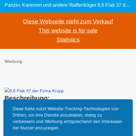
Panzer, Kanonen und andere Waffenträger 8,8 Flak 37 der Firma Krupp: war an allen Fronten im Einsatz
Diese Webseite steht zum Verkauf
This website is for sale
Statistics
Werbung
Beschreibung:
Bereits während des Ersten Weltkriegs kamen schwere
Diese Seite nutzt Website-Tracking-Technologien von
Kraftwagenflak mit dem Kaliber 8,8 Zentimeter zur Abwehr
Dritten, um ihre Dienste anzubieten, stetig zu
feindlicher Flugzeuge vom Boden aus zum Einsatz. 1928
verbessern und Werbung entsprechend den Interessen
der Nutzer anzuzeigen.
entstand bei den Krupp-Werken in Essen die 8,8 Flak 18 als
Weiterentwicklung dieses Musters. 1933 erfolgte die erste