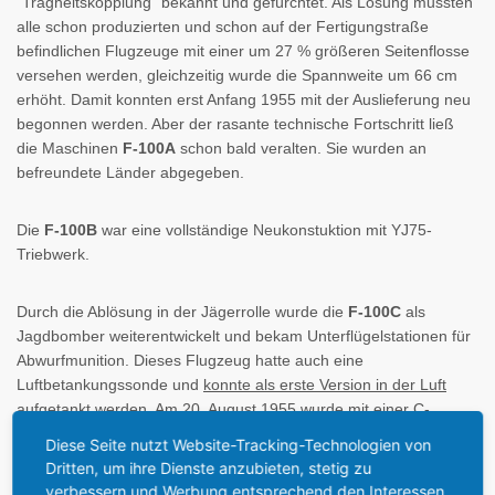
“Trägheitskopplung” bekannt und gefürchtet. Als Lösung mussten
alle schon produzierten und schon auf der Fertigungstraße
befindlichen Flugzeuge mit einer um 27 % größeren Seitenflosse
versehen werden, gleichzeitig wurde die Spannweite um 66 cm
erhöht. Damit konnten erst Anfang 1955 mit der Auslieferung neu
begonnen werden. Aber der rasante technische Fortschritt ließ
die Maschinen
F-100A
schon bald veralten. Sie wurden an
befreundete Länder abgegeben.
Die
F-100B
war eine vollständige Neukonstuktion mit YJ75-
Triebwerk.
Durch die Ablösung in der Jägerrolle wurde die
F-100C
als
Jagdbomber weiterentwickelt und bekam Unterflügelstationen für
Abwurfmunition. Dieses Flugzeug hatte auch eine
Luftbetankungssonde und
konnte als erste Version in der Luft
aufgetankt werden
. Am 20. August 1955 wurde mit einer C-
Version der erste absolute Geschwindigkeitsrekord nach den
Diese Seite nutzt Website-Tracking-Technologien von
neuen Regeln für große Höhen von 1.323,03 km/h erreicht,
Dritten, um ihre Dienste anzubieten, stetig zu
gleichzeitig war er der erste anerkannte Überschallweltrekord für
verbessern und Werbung entsprechend den Interessen