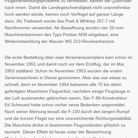
Flügelverwindungsprobleme zu vermeiden, kamen die Querruder
nach innen. Damit die Landegeschwindigkeit nicht unannehmbar
hoch werden würde, kamen noch Vorflügel auf ganzer Länge
dazu. Als Triebwerk wurde das Pratt & Whitney J57-7 mit
Nachbrenner verwendet. Als Bewaffnung wurden vier 20-mm-
Maschinenkanonen des Typs Pontiac M39 eingebaut, eine
Weiterentwicklung der Mauser MG 213-Revolverkanone.
Die erste Bestellung über zwei Vorserienexemplare kam schon im
November 1951 und damit noch vor dem Erstflug, der im Mai
1953 stattfand. Schon im November 1953 wurden die ersten
Serienmaschinen in Dienst genommen. Aber das war etwas zu
schnell, denn im November 1954 bekamen alle 70 bis dahin
gefertigten Maschinen Flugverbot, nachdem einige Flugzeuge in
der Luft auseinander gebrochen waren. Der F-86-Konstrukteur
Ed Schmued hatte schon vorher seine Bedenken angemeldet.
Nach seiner Meinung besaß die F-100 durch den langen Rumpf
und die kurzen Flügel nur eine unzureichende Richtungsstabilität.
Die Maschine drohe in bestimmten Flugzuständen plötzlich zu
taumeln. Dieser Effekt ist heute unter der Bezeichnung