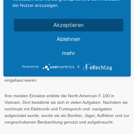
Flugzeuge mit einem Triebwerk.
der Nutzer anzuzeigen.
Die bedeutendste Version war dann die
F-100D
, sie hatte völlig
Akzeptieren
neue Flügel mit geknickter Innenkante und konventionell nach
außen verlegtem Querruder. Auch die Avionik wurde aufgerüstet
Ablehnen
mit einem Autopilot und einem Bombenaburfsystem, mit dem
Atombomben auch im Tiefflug eingesetzt werden konnten.
mehr
Die einzige noch neu produzierte Variante war die
F-100F
genannte Maschine. Dies war eine 2-sitzige
Trainerversion
, die
Powered by
&
aber voll kampftauglich war, obwohl nur zwei 20-mm-Kanonen
eingebaut waren.
Ihre meisten Einsätze erlebte die North American F-100 in
Vietnam. Dort bewährte sie sich in vielen Aufgaben. Nachdem sie
nochmals mit Elektronik und Funksprech und -navigation
aufgerüstet wurde, wurde sie als Bomber, Jäger, Aufklärer und zur
vorgeschobenen Beobachtung genutzt und aufgebraucht.