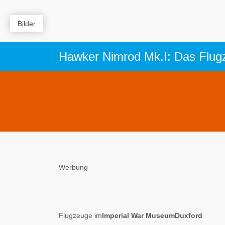
Bilder
Hawker Nimrod Mk.I: Das Flugz
Werbung
Flugzeuge im
Imperial War MuseumDuxford