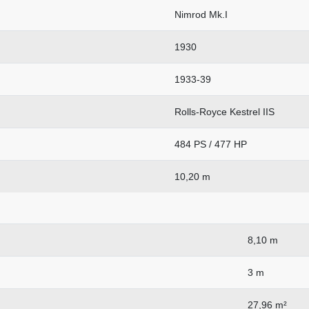
Nimrod Mk.I
1930
1933-39
Rolls-Royce Kestrel IIS
484 PS / 477 HP
10,20 m
8,10 m
3 m
27,96 m²