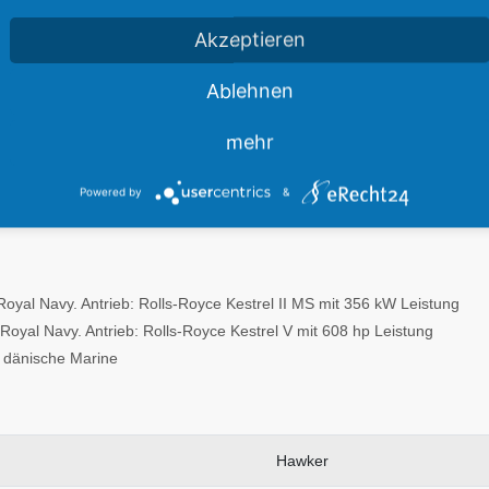
verkleidet. Sie hatte ein Heckspornfahrwerk. Das vordere Hauptfahrwe
Akzeptieren
chkeit und hervorragende Flugeigenschaften vereinigt. Die Nimrod war 
Ablehnen
y Camm, der später auch an der Entwicklung der Hawker Hurricane, T
mehr
Powered by
&
 Royal Navy. Antrieb: Rolls-Royce Kestrel II MS mit 356 kW Leistung
 Royal Navy. Antrieb: Rolls-Royce Kestrel V mit 608 hp Leistung
e dänische Marine
Hawker