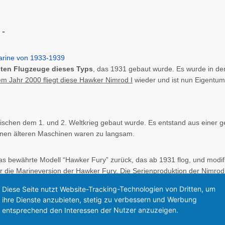
 -
esten Flugzeuge dieses Typs
, das 1931 gebaut wurde. Es wurde in de
em Jahr 2000 fliegt diese Hawker Nimrod I
wieder und ist nun Eigentum 
ischen dem 1. und 2. Weltkrieg gebaut wurde. Es entstand aus einer
genen älteren Maschinen waren zu langsam.
as bewährte Modell “Hawker Fury” zurück, das ab 1931 flog, und modif
die Marineversion der Hawker Fury. Die Serienproduktion der Nimrod 
Diese Seite nutzt Website-Tracking-Technologien von Dritten, um
ihre Dienste anzubieten, stetig zu verbessern und Werbung
 bezüglich eines 1-sitzigen Doppeldeckers mit offenem Cockpit, einem
entsprechend den Interessen der Nutzer anzuzeigen.
Propeller synchronisiert, so dass es hindurch schießen konnte. Die G