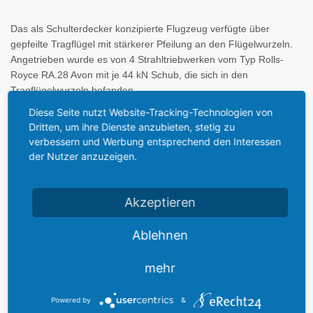
Das als Schulterdecker konzipierte Flugzeug verfügte über
gepfeilte Tragflügel mit stärkerer Pfeilung an den Flügelwurzeln.
Angetrieben wurde es von 4 Strahltriebwerken vom Typ Rolls-
Royce RA.28 Avon mit je 44 kN Schub, die sich in den
Tragflügelwurzeln befanden.
Diese Seite nutzt Website-Tracking-Technologien von
Der Erstflug fand im August 1951 statt. Sie wurde im selben Jahr
Dritten, um ihre Dienste anzubieten, stetig zu
verbessern und Werbung entsprechend den Interessen
in Farnborough der Öffentlichkeit vorgestellt. Bei der Royal Air
der Nutzer anzuzeigen.
Force befand sie sich von 1955 bis 1965. Insgesamt wurden bis
August 1957 über 100 Einheiten produziert. Die Valiant war das
letzte von Vickers gebaute Kampfflugzeug und der V-Bomber mit
Akzeptieren
der kürzesten Einsatzdauer. Bereits im Dezember 1964 wurde die
gesamte Flotte wegen Rissbildung stillgelegt, nachdem die
Ablehnen
Maschinen schon zuvor nur noch als Tankflugzeuge eingesetzt
waren. Die einzige vollständig erhaltene Maschine ist die im Royal
Air Force-Museum Cosford befindliche.
mehr
Powered by
&