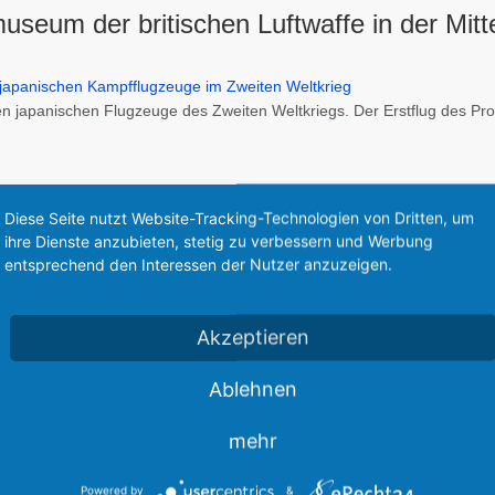
useum der britischen Luftwaffe in der Mitt
sten japanischen Flugzeuge des Zweiten Weltkriegs. Der Erstflug des 
ler Langstreckenaufklärer mit einer Höchstgeschwindigkeit von über 60
Diese Seite nutzt Website-Tracking-Technologien von Dritten, um
ihre Dienste anzubieten, stetig zu verbessern und Werbung
entsprechend den Interessen der Nutzer anzuzeigen.
setzte man die Kameras und einen Teil des Kraftstoffs durch Kanonen.
t war und die Steigrate war für einen Abfangjäger zu niedrig. So wurde d
Akzeptieren
ine für die zwei Mann Besatzung und besaß 2 starke Sternmotore in de
Ablehnen
he Verglasung am Rumpf aufgesetzt. Es wurde bei der Konstruktion auf
 gefertigt.
mehr
Powered by
&