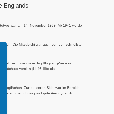
e Englands -
Prototyps war am 14. November 1939. Ab 1941 wurde
0 km/h. Die Mitsubishi war auch von den schnellsten
 Erfolgreich war diese Jagdflugzeug-Version
ie nächste Version (Ki-46-IIIb) als
n Tragflächen. Zur besseren Sicht war im Bereich
 saubere Linienführung und gute Aerodynamik