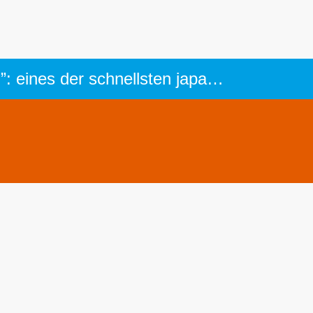
Flugzeuge im Royal Air Force Museum Cosford Mitsubishi KI-46 III “Dinah”: eines der schnellsten japanischen Kampfflugzeuge im Zweiten Weltkrieg