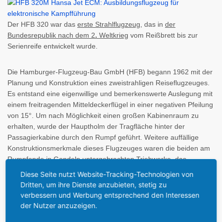
Der HFB 320 war das
erste Strahlflugzeug
, das in
der
Bundesrepublik nach dem 2
.
Weltkrieg
vom Reißbrett bis zur
Serienreife entwickelt wurde.
Die Hamburger-Flugzeug-Bau GmbH (HFB) begann 1962 mit der
Planung und Konstruktion eines zweistrahligen Reiseflugzeuges.
Es entstand eine eigenwillige und bemerkenswerte Auslegung mit
einem freitragenden Mitteldeckerflügel in einer negativen Pfeilung
von 15°. Um nach Möglichkeit einen großen Kabinenraum zu
erhalten, wurde der Hauptholm der Tragfläche hinter der
Passagierkabine durch den Rumpf geführt. Weitere auffällige
Konstruktionsmerkmale dieses Flugzeuges waren die beiden am
Rumpfende in Gondeln untergebrachten Triebwerke, das
pfeilförmig aufgesetzte
T-Höhenleitwerk
und die an den
Diese Seite nutzt Website-Tracking-Technologien von
Flächenenden permanent mitgeführten
Zusatztanks
. Der Flug
Dritten, um ihre Dienste anzubieten, stetig zu
des Prototyps (D-CHFB) im April 1964 fiel fast mit der Ubernahme
verbessern und Werbung entsprechend den Interessen
der HFB-Werke durch Messerschmitt-Bölkow-Blohm (MBB)
der Nutzer anzuzeigen.
zusammen. Die erste Serienmaschine verließ das Werk am