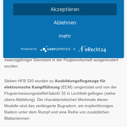
2.Februar 1966.
Akzeptieren
MBB bemühte sich um die Vermarktung des Hansajet auf dem
Ablehnen
zivilen Sektor mit nur schwacher Resonanz. Allerdings zeigte die
Luftwaffe der Bundeswehr Interesse und beschaffte 14 der
insgesamt 45 gebauten HFB 320 Hansa. Einige dieser Flugzeuge
mehr
kamen zur
Flugbereitschaft
, die auf dem Flughafen Köln-Wahn
stationiert war. Eine der im Luftwaffenmuseum ausgestellten HFB
Powered by
&
320 Hansa gehört zu diesen Maschinen, die nach über
zwanzigjähriger Dienstzeit in der Flugbereitschaft ausgemustert
wurden.
Sieben HFB 320 wurden zu
Ausbildungsflugzeuge für
elektronische Kampfführung
(ECM) umgerüstet und von der
Flugvermessungsstaffel/JaboG 32 in Lechfeld geflogen (siehe
obere Abbildung). Die charakteristischen Merkmale dieser
Modelle sind das verlängerte Bugradom, ein tropfenförmiges
Radom unter dem Rumpf und eine Reihe von zusätzlichen
Blattantennen.