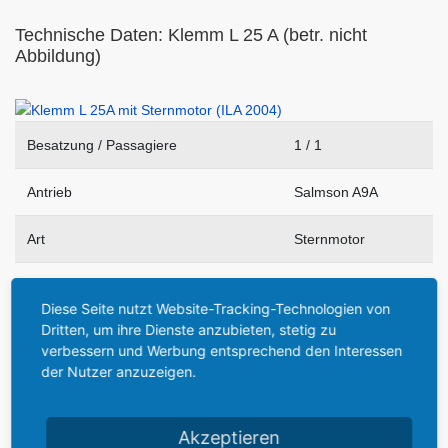
Technische Daten: Klemm L 25 A (betr. nicht
Abbildung)
Besatzung / Passagiere
1 / 1
Antrieb
Salmson A9A
Art
Sternmotor
Zylinder
9
Diese Seite nutzt Website-Tracking-Technologien von
Dritten, um ihre Dienste anzubieten, stetig zu
Leistung (je nach Baujahr)
45 PS
verbessern und Werbung entsprechend den Interessen
der Nutzer anzuzeigen.
Geschwindigkeit
140 km/h
Akzeptieren