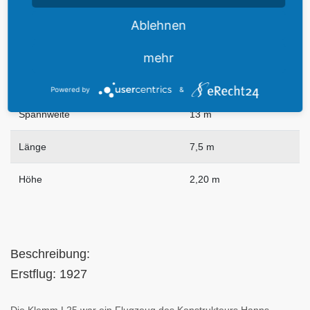
Gewicht
620 kg
Ablehnen
Reichweite
ca. 950km
mehr
Dienstgipfelhöhe
4.800 m
Powered by
&
Spannweite
13 m
Länge
7,5 m
Höhe
2,20 m
Beschreibung:
Erstflug: 1927
Die Klemm L25 war ein Flugzeug des Konstrukteurs Hanns