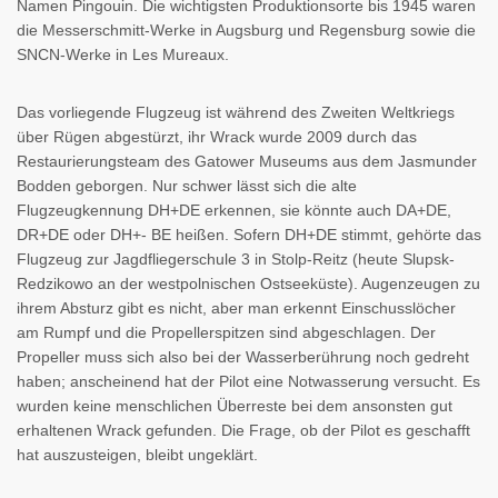
Namen Pingouin. Die wichtigsten Produktionsorte bis 1945 waren
die Messerschmitt-Werke in Augsburg und Regensburg sowie die
SNCN-Werke in Les Mureaux.
Das vorliegende Flugzeug ist während des Zweiten Weltkriegs
über Rügen abgestürzt, ihr Wrack wurde 2009 durch das
Restaurierungsteam des Gatower Museums aus dem Jasmunder
Bodden geborgen. Nur schwer lässt sich die alte
Flugzeugkennung DH+DE erkennen, sie könnte auch DA+DE,
DR+DE oder DH+- BE heißen. Sofern DH+DE stimmt, gehörte das
Flugzeug zur Jagdfliegerschule 3 in Stolp-Reitz (heute Slupsk-
Redzikowo an der westpolnischen Ostseeküste). Augenzeugen zu
ihrem Absturz gibt es nicht, aber man erkennt Einschusslöcher
am Rumpf und die Propellerspitzen sind abgeschlagen. Der
Propeller muss sich also bei der Wasserberührung noch gedreht
haben; anscheinend hat der Pilot eine Notwasserung versucht. Es
wurden keine menschlichen Überreste bei dem ansonsten gut
erhaltenen Wrack gefunden. Die Frage, ob der Pilot es geschafft
hat auszusteigen, bleibt ungeklärt.