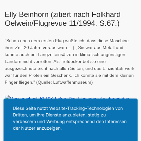
Elly Beinhorn (zitiert nach Folkhard
Oelwein/Flugrevue 11/1994, S.67.)
“Schon nach dem ersten Flug wußte ich, dass diese Maschine
ihrer Zeit 20 Jahre voraus war (....) ; Sie war aus Metall und
konnte auch bei Langzeiteinsätzen in klimatisch ungünstigen
Ländern nicht verrotten. Als Tiefdecker bot sie eine
ausgezeichnete Sicht nach allen Seiten, und das Einziehfahrwerk
war für den Piloten ein Geschenk. Ich konnte sie mit dem kleinen
Finger fliegen." (Quelle: Luftwaffenmuseum)
Diese Seite nutzt Website-Tracking-Technologien von
Geschichte dieser abgestürzten
Dritten, um ihre Dienste anzubieten, stetig zu
Maschine:
verbessern und Werbung entsprechend den Interessen
der Nutzer anzuzeigen.
In den letzten Wochen des Zweiten Weltkriegs, so wurde
vermutet, ist über dem kleinen Jasmunder Bodden ein