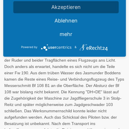
Jagdflugzeug des Typs Focke-Wulf Fw 190 abgeschossen
Akzeptieren
worden. Mehr als 60 Jahre danach regte der Bürgermeister der
Gemeinde Baabe, Dieter Mathies, die Bergung des Wracks an,
Ablehnen
die vom Luftwaffenmuseum im November 2009 mit Hilfe von
Tauchern der Landespolizei Mecklenburg Vorpommern und des
mehr
Gebirgspionierbataillons 8 aus Brannenburg durchgeführt wurde.
Mit einem EchoIotgerät konnte das Wrack in ca. sechs Metern
Tiefe geortet werden. Die anschließende Bergung brachte
Powered by
&
verhältnismäßig gut erhaltene Überreste des Motors, der Zelle,
der Ruder und beider Tragflächen eines Flugzeugs ans Licht.
Doch anders als erwartet, handelte es sich nicht um die Teile
einer Fw 190. Aus dem trüben Wasser des Jasmunder Boddens
kamen die Reste eines Reise- und Verbindungsflugzeug des Typs
Messerschmitt Bf 108 B1 an die Oberfläche. Der Absturz der Bf
108 war bislang nicht bekannt. Die Kennung "DH+DE" lässt auf
die Zugehörigkeit der Maschine zur Jagdfliegerschule 3 in Stolp-
Reitz und später möglicherweise zum Jagdgeschwader 103
schließen. Das Werksnummernschild konnte leider nicht
aufgefunden werden. Auch das Schicksal des Piloten bzw. der
Besatzung ist unbekannt. Nach dem Transport ins