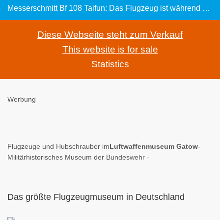
Messerschmitt Bf 108 Taifun: Das Flugzeug ist während des Zweiten Weltkriegs über Rügen abgestürzt
Diese Webseite steht zum Verkauf
This website is for sale
Statistics
Werbung
Flugzeuge und Hubschrauber im
Luftwaffenmuseum Gatow
-
Militärhistorisches Museum der Bundeswehr -
Das größte Flugzeugmuseum in Deutschland