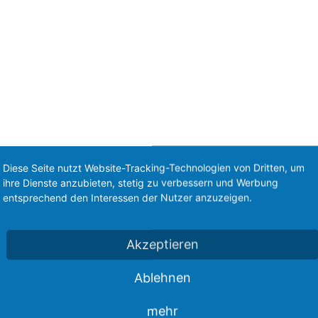
Diese Seite nutzt Website-Tracking-Technologien von Dritten, um
ihre Dienste anzubieten, stetig zu verbessern und Werbung
Kampf- und Lastensegle
entsprechend den Interessen der Nutzer anzuzeigen.
g an allen Fronten eing
Akzeptieren
Ablehnen
Diese Webseite steht zum Verkauf
This website is for sale
mehr