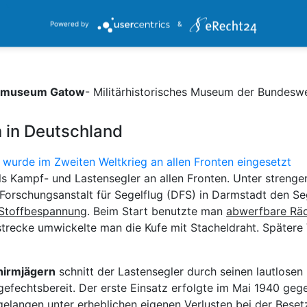
Statistics
Powered by
&
nmuseum Gatow
- Militärhistorisches Museum der Bundesw
 in Deutschland
ls Kampf- und Lastensegler an allen Fronten. Unter streng
orschungsanstalt für Segelflug (DFS) in Darmstadt den Seg
 Stoffbespannung
. Beim Start benutzte man
abwerfbare Rä
trecke umwickelte man die Kufe mit Stacheldraht. Spätere 
chirmjägern
schnitt der Lastensegler durch seinen lautlosen
fechtsbereit. Der erste Einsatz erfolgte im Mai 1940 geg
 gelangen unter erheblichen eigenen Verlusten bei der
Beset