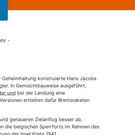
ehr -
er Geheimhaltung konstruierte Hans Jacobs
ler. In Gemischtbauweise ausgeführt,
der und
bei der Landung eine
Versionen erhielten dafür Bremsraketen
 und genaueren Zielanflug besser ab.
en die belgischen Sperrforts im Rahmen des
zung der Insel Kreta
1941.