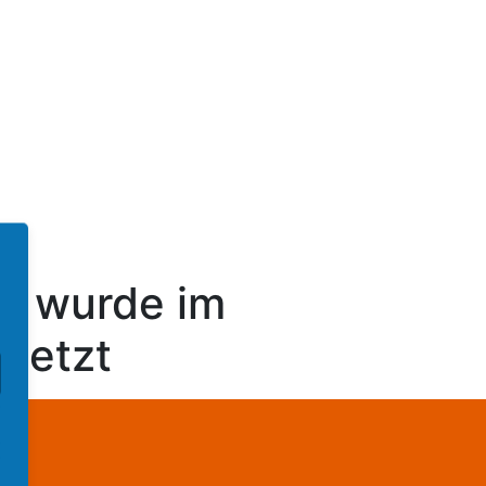
r wurde im
esetzt