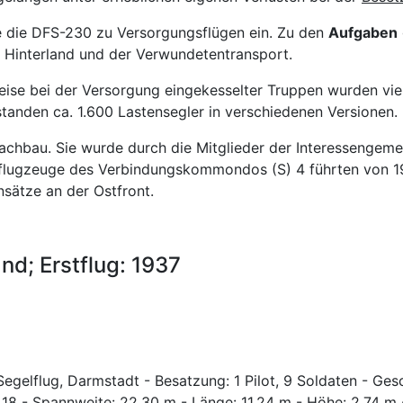
 die DFS-230 zu Versorgungsflügen ein. Zu den
Aufgaben
ns Hinterland und der Verwundetentransport.
ise bei der Versorgung eingekesselter Truppen wurden viel
standen ca. 1.600 Lastensegler in verschiedenen Versionen.
Nachbau. Sie wurde durch die Mitglieder der Interessengem
pflugzeuge des Verbindungskommondos (S) 4 führten von 1
ätze an der Ostfront.
nd; Erstflug: 1937
Segelflug, Darmstadt - Besatzung: 1 Pilot, 9 Soldaten - Ge
: 18 - Spannweite: 22,30 m - Länge: 11,24 m - Höhe: 2,74 m