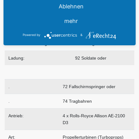
Ablehnen
Startmasse
70.300 kg
mehr
Landemasse:
ca. 58.950 Kg
Powered by
&
Maximale Zuladung:
21.625 kg
Ladung:
92 Soldate oder
.
72 Fallschirmspringer oder
.
74 Tragbahren
Antrieb:
4 x Rolls-Royce Allison AE-2100
D3
Art:
Propellerturbinen (Turboprops)