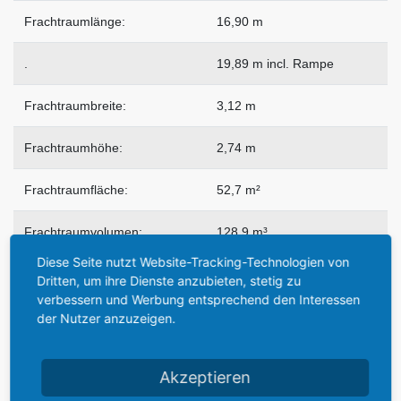
Frachtraumlänge:
16,90 m
.
19,89 m incl. Rampe
Frachtraumbreite:
3,12 m
Frachtraumhöhe:
2,74 m
Frachtraumfläche:
52,7 m²
Frachtraumvolumen:
128,9 m³
Diese Seite nutzt Website-Tracking-Technologien von
Flügelfläche:
162,12 m²
Dritten, um ihre Dienste anzubieten, stetig zu
verbessern und Werbung entsprechend den Interessen
Flügelstreckung:
10,07
der Nutzer anzuzeigen.
Tragflächenbelastung:
490 kg/m² max.
Akzeptieren
Leergewicht:
34.275 Kg