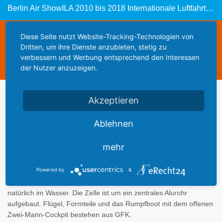
Berlin Air ShowILA 2010 bis 2018 Internationale Luftfahrtausstellung Fly Synthesis - CATALINA NG: amphibisches Spaßflugzeug in der Luft, an Land und natürlich im Wasser
Diese Webseite steht zum Verkauf
Diese Seite nutzt Website-Tracking-Technologien von
Dritten, um ihre Dienste anzubieten, stetig zu
This website is for sale
verbessern und Werbung entsprechend den Interessen
Statistics
der Nutzer anzuzeigen.
Akzeptieren
Werbung
Ablehnen
mehr
Powered by
&
Das ultraleichte Amphibium Catalina NG aus italienischer
Herstellung ist ein Spaßflugzeug in der Luft, an Land und
natürlich im Wasser. Die Zelle ist um ein zentrales Alurohr
aufgebaut. Flügel, Formteile und das Rumpfboot mit dem offenen
Zwei-Mann-Cockpit bestehen aus GFK.