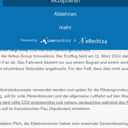
Akzeptieren
Ablehnen
mehr
Powered by
&
ug der Airbus Group Innovations. Der Erstflug fand am 11. März 2014 sta
s E-Fan ab. Das Fahrwerk besteht nur aus einem Bugrad und einem zent
t einziehbare Stützräder angebracht. Für den Falll, dass dies nicht a
Antriebskonzepte verwendet werden und später für die Pilotengrundaus
, soll für volle Pilotenlizenzen und die allgemeine Luftfahrt auf den Ma
 wird völlig CO2-emissionsfrei und nahezu geräuschlos während des F
 soll im französischen Pau (Aquitanien) entstehen.
variablem Pitch, die Elektromotoren haben eine maximale Gesamtleistun