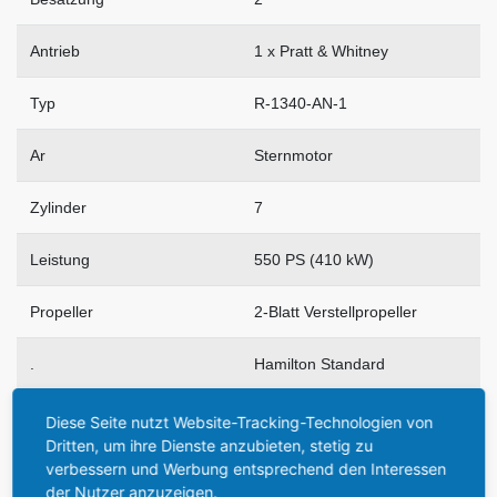
Antrieb
1 x Pratt & Whitney
Typ
R-1340-AN-1
Ar
Sternmotor
Zylinder
7
Leistung
550 PS (410 kW)
Propeller
2-Blatt Verstellpropeller
.
Hamilton Standard
Geschwindigkeit
330 km/h max.
Diese Seite nutzt Website-Tracking-Technologien von
Dritten, um ihre Dienste anzubieten, stetig zu
Reisegeschwindigkeit
verbessern und Werbung entsprechend den Interessen
273 km/h
der Nutzer anzuzeigen.