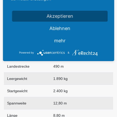
Landegeschwindigkeit
108 km/h
Akzeptieren
Ablehnen
Dienstgipfelhöhe
6.536 m
mehr
Reichweite
1.200 km
Powered by
&
Startstrecke
570 m
Landestrecke
490 m
Leergewicht
1.890 kg
Startgewicht
2.400 kg
Spannweite
12,80 m
Länge
8,80 m