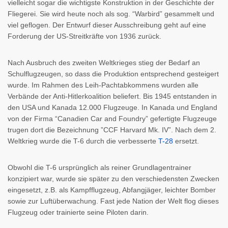
vielleicht sogar die wichtigste Konstruktion in der Geschichte der
Fliegerei. Sie wird heute noch als sog. “Warbird” gesammelt und
viel geflogen. Der Entwurf dieser Ausschreibung geht auf eine
Forderung der US-Streitkräfte von 1936 zurück.
Nach Ausbruch des zweiten Weltkrieges stieg der Bedarf an
Schulflugzeugen, so dass die Produktion entsprechend gesteigert
wurde. Im Rahmen des Leih-Pachtabkommens wurden alle
Verbände der Anti-Hitlerkoalition beliefert. Bis 1945 entstanden in
den USA und Kanada 12.000 Flugzeuge. In Kanada und England
von der Firma “Canadien Car and Foundry” gefertigte Flugzeuge
trugen dort die Bezeichnung ”CCF Harvard Mk. IV”. Nach dem 2.
Weltkrieg wurde die T-6 durch die verbesserte
T-28
ersetzt.
Obwohl die T-6 ursprünglich als reiner Grundlagentrainer
konzipiert war, wurde sie später zu den verschiedensten Zwecken
eingesetzt, z.B. als Kampfflugzeug, Abfangjäger, leichter Bomber
sowie zur Luftüberwachung. Fast jede Nation der Welt flog dieses
Flugzeug oder trainierte seine Piloten darin.