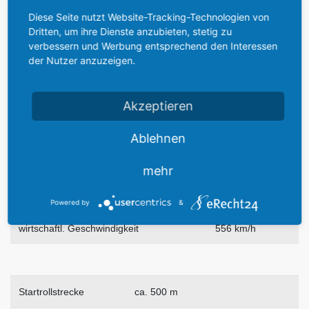
Max. Tankkapazität
1.613 Liter
Diese Seite nutzt Website-Tracking-Technologien von
Dritten, um ihre Dienste anzubieten, stetig zu
Max. Startgewicht
5.466 kg
verbessern und Werbung entsprechend den Interessen
der Nutzer anzuzeigen.
Max. Landegewicht
4.695 kg
Einsatz-Leergewicht
3.538 kg
Akzeptieren
Max. Nutzlast
907 kg
Ablehnen
Max. Zuladung
1.950 kg
mehr
Höchstgeschwindigkeit
737 km/h
Powered by
&
wirtschaftl. Geschwindigkeit
556 km/h
Startrollstrecke
ca. 500 m