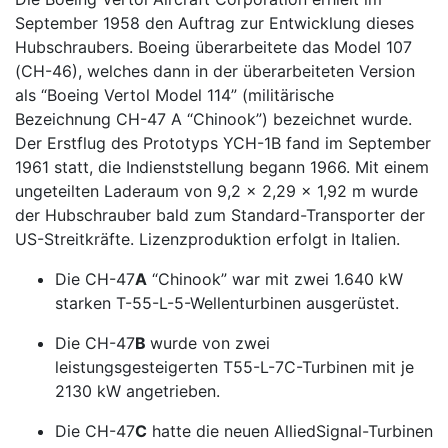
September 1958 den Auftrag zur Entwicklung dieses
Hubschraubers. Boeing überarbeitete das Model 107
(CH-46), welches dann in der überarbeiteten Version
als “Boeing Vertol Model 114” (militärische
Bezeichnung CH-47 A “Chinook”) bezeichnet wurde.
Der Erstflug des Prototyps YCH-1B fand im September
1961 statt, die Indienststellung begann 1966. Mit einem
ungeteilten Laderaum von 9,2 x 2,29 x 1,92 m wurde
der Hubschrauber bald zum Standard-Transporter der
US-Streitkräfte. Lizenzproduktion erfolgt in Italien.
Die CH-47
A
“Chinook” war mit zwei 1.640 kW
starken T-55-L-5-Wellenturbinen ausgerüstet.
Die CH-47
B
wurde von zwei
leistungsgesteigerten T55-L-7C-Turbinen mit je
2130 kW angetrieben.
Die CH-47
C
hatte die neuen AlliedSignal-Turbinen