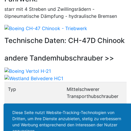
starr mit 4 Streben und Zwillingsrädern -
ölpneumatische Dämpfung - hydraulische Bremsen
Technische Daten: CH-47D Chinook
andere Tandemhubschrauber >>
Typ
Mittelschwerer
Transporthubschrauber
Besatzung
2 bis 3
Diese Seite nutzt Website-Tracking-Technologien von
Dritten, um ihre Dienste anzubieten, stetig zu verbessern
Gesamtlänge
30,18 m
und Werbung entsprechend den Interessen der Nutzer
anzuzeigen.