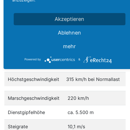
Rumpflänge
15,54 m
Akzeptieren
Rotordurchmesser
18,29 m
Ablehnen
Höhe
5,67 m
mehr
Leergewicht
10.185 kg
Powered by
&
Max. Startgewicht
22.680 kg
Höchstgeschwindigkeit
315 km/h bei Normallast
Marschgeschwindigkeit
220 km/h
Dienstgipfelhöhe
ca. 5.500 m
Steigrate
10,1 m/s