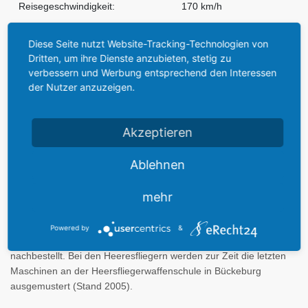
Reisegeschwindigkeit:
170 km/h
Dienstgipfelhöhe:
3.300 m
Diese Seite nutzt Website-Tracking-Technologien von
Dritten, um ihre Dienste anzubieten, stetig zu
Reichweite:
500 km
verbessern und Werbung entsprechend den Interessen
der Nutzer anzuzeigen.
Besatzung:
2 + 3 Passagiere
Akzeptieren
Ablehnen
Verwendung bei der Luftwaffe:
mehr
Die Bundeswehr schaffte insgesamt 300 Alouette II an. Bis 1964
wurden 247 Exemplare vom Typ S.E.3130 in Dienst gestellt.
Powered by
&
Später wurden nochmals 53 Stück der Variante S.A.318C
nachbestellt. Bei den Heeresfliegern werden zur Zeit die letzten
Maschinen an der Heersfliegerwaffenschule in Bückeburg
ausgemustert (Stand 2005).