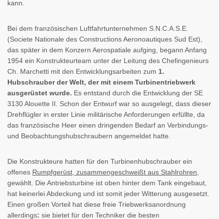
kann.
Bei dem französischen Luftfahrtunternehmen S.N.C.A.S.E.
(Societe Nationale des Constructions Aeronoautiques Sud Est),
das später in dem Konzern Aerospatiale aufging, begann Anfang
1954 ein Konstrukteurteam unter der Leitung des Chefingenieurs
Ch. Marchetti mit den Entwicklungsarbeiten zum
1.
Hubschrauber der Welt, der mit einem Turbinentriebwerk
ausgerüstet wurde.
Es entstand durch die Entwicklung der SE
3130 Alouette II. Schon der Entwurf war so ausgelegt, dass dieser
Drehflügler in erster Linie militärische Anforderungen erfüllte, da
das französische Heer einen dringenden Bedarf an Verbindungs-
und Beobachtungshubschraubern angemeldet hatte.
Die Konstrukteure hatten für den Turbinenhubschrauber ein
offenes
Rumpfgerüst, zusammengeschweißt aus Stahlrohren
,
gewählt. Die Antriebsturbine ist oben hinter dem Tank eingebaut,
hat keinerlei Abdeckung und ist somit jeder Witterung ausgesetzt.
Einen großen Vorteil hat diese freie Triebwerksanordnung
allerdings
:
sie bietet für den Techniker die besten