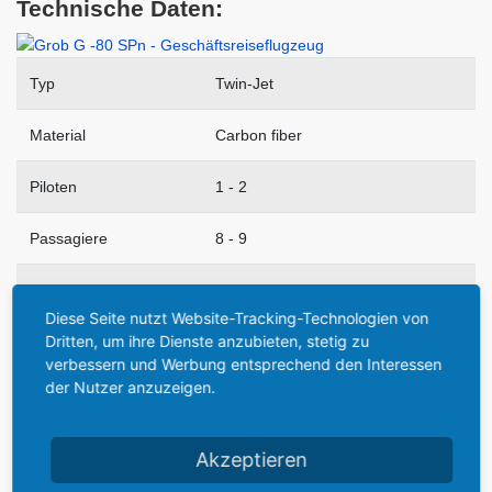
Technische Daten:
Typ
Twin-Jet
Material
Carbon fiber
Piloten
1 - 2
Passagiere
8 - 9
Tankinhalt
2,000 kg
Diese Seite nutzt Website-Tracking-Technologien von
Dritten, um ihre Dienste anzubieten, stetig zu
Startgewicht
6,300 kg
verbessern und Werbung entsprechend den Interessen
der Nutzer anzuzeigen.
Nutzlast
1,130 kg
Flughöhe
12,497 m
Akzeptieren