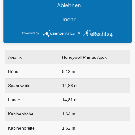
Antrieb
2 x Williams FADEC
Ablehnen
Art
Turbofan
mehr
Schub
2.800 lbs
Powered by
&
Avionik
Honeywell Primus Apex
Höhe
5,12 m
Spannweite
14,86 m
Länge
14,81 m
Kabinenhöhe
1,64 m
Kabinenbreite
1,52 m