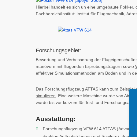
Hierbei handelt es sich un eine umgebaute Fokker,
Fachbereich/Institut: Institut für Flugmechanik, Adre
Forschungsgebiet:
Bewertung und Verbesserung der Flugeigenschafte
manövern mit fliegenden Erprobungsträgern sowie
effektiver Simulationsmethoden am Boden und in der 
Das Forschungsflugzeug ATTAS kann zum Beispiel du
simulieren
. Eine weitere Maschine wurde von Airb
wurde bis vor kurzem für Test- und Forschungsaufga
Ausstattung:
Forschungsflugzeug VFW 614 ATTAS (Advanced Tec
direkten Auftriebsklappen und Spoilern), Bordre