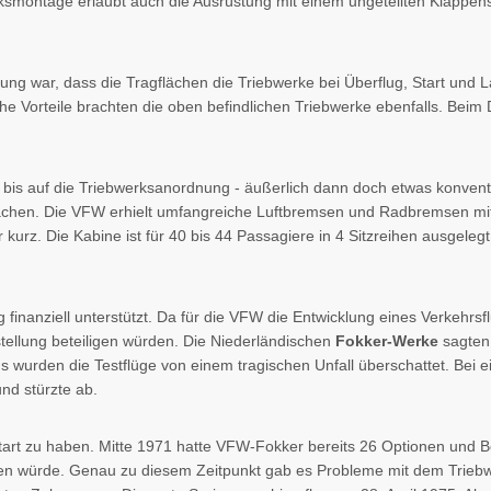
smontage erlaubt auch die Ausrüstung mit einem ungeteilten Klappensy
nung war, dass die Tragflächen die Triebwerke bei Überflug, Start un
che Vorteile brachten die oben befindlichen Triebwerke ebenfalls. Beim
is auf die Triebwerksanordnung - äußerlich dann doch etwas konventi
flächen. Die VFW erhielt umfangreiche Luftbremsen und Radbremsen mit
kurz. Die Kabine ist für 40 bis 44 Passagiere in 4 Sitzreihen ausgeleg
finanziell unterstützt. Da für die VFW die Entwicklung eines Verkehr
tellung beteiligen würden. Die Niederländischen
Fokker-Werke
sagten
ings wurden die Testflüge von einem tragischen Unfall überschattet. Bei
nd stürzte ab.
rt zu haben. Mitte 1971 hatte VFW-Fokker bereits 26 Optionen und B
n würde. Genau zu diesem Zeitpunkt gab es Probleme mit dem Triebwe