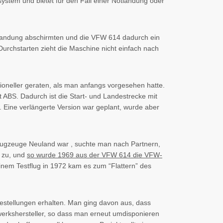
stem und bietet für den Fall einer Notlandung oder
d Landung abschirmten und die VFW 614 dadurch ein
 Durchstarten zieht die Maschine nicht einfach nach
oneller geraten, als man anfangs vorgesehen hatte.
 ABS. Dadurch ist die Start- und Landestrecke mit
t. Eine verlängerte Version war geplant, wurde aber
sflugzeuge Neuland war , suchte man nach Partnern,
 zu, und
so wurde 1969 aus der VFW 614 die VFW-
 einem Testflug in 1972 kam es zum “Flattern” des
estellungen erhalten. Man ging davon aus, dass
rkshersteller, so dass man erneut umdisponieren