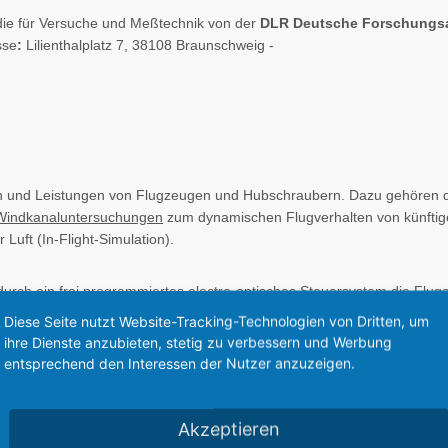
 die für Versuche und Meßtechnik von der
DLR Deutsche Forschungsan
sse
:
Lilienthalplatz 7, 38108 Braunschweig -
n und Leistungen von Flugzeugen und Hubschraubern. Dazu gehören d
Windkanaluntersuchungen
zum dynamischen Flugverhalten von künfti
Luft (In-Flight-Simulation).
rch ein frei programmiertes electro-optisches Steuersystem die
Fluge
us zu ähnlichen Zwecken umgebaut - die VFW-Fokker 614 ATD - Advanc
Diese Seite nutzt Website-Tracking-Technologien von Dritten, um
ben von Airbus Industries genutzt.
ihre Dienste anzubieten, stetig zu verbessern und Werbung
entsprechend den Interessen der Nutzer anzuzeigen.
hnologies Transport Aircraft System), ausgerüstet mit elektrisch ans
Akzeptieren
chnersystem, Steuerkraftsimulation, Meß- und Telemetrieanlage