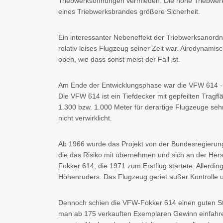
Triebwerksöffnungen vermieden. Die hohe Triebwerk
eines Triebwerksbrandes größere Sicherheit.
Ein interessanter Nebeneffekt der Triebwerksanord
relativ leises Flugzeug seiner Zeit war. Airodynamis
oben, wie dass sonst meist der Fall ist.
Am Ende der Entwicklungsphase war die VFW 614 - b
Die VFW 614 ist ein Tiefdecker mit gepfeilten Trag
1.300 bzw. 1.000 Meter für derartige Flugzeuge sehr 
nicht verwirklicht.
Ab 1966 wurde das Projekt von der Bundesregierung 
die das Risiko mit übernehmen und sich an der Hers
Fokker 614
, die 1971 zum Erstflug startete. Allerd
Höhenruders. Das Flugzeug geriet außer Kontrolle u
Dennoch schien die VFW-Fokker 614 einen guten Sta
man ab 175 verkauften Exemplaren Gewinn einfahre