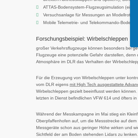
ATTAS-Bodensystem-Flugzeugsimulation (einschli
Versuchsanlage für Messungen an Modellrotor
Mobile Telemetrie- und Telekommando-Bodensta
Forschungsbeispiel: Wirbelschleppen
großer Verkehrsflugzeuge können besonders bei geri
Flugzeuge eine potenzielle Gefahr darstellen, denn 
Atmosphäre im DLR das Verhalten der Wirbelschlepp
Für die Erzeugung von Wirbelschleppen unter kontr
vom DLR eigens
mit High Tech ausgestattete Advan
Wirbelschleppen gezielt beeinflusst werden können.
letzten in Dienst befindlichen VFW 614 und öfters i
Während der Messkampagne im Mai stieg ein Kleinf
Oberpfaffenhofen auf, um die Messstrecke auf dem F
Messgeräte schon aus geringer Höhe wirken und wie
Sichtfeld der am Boden stehenden Lidars zu lenken. 