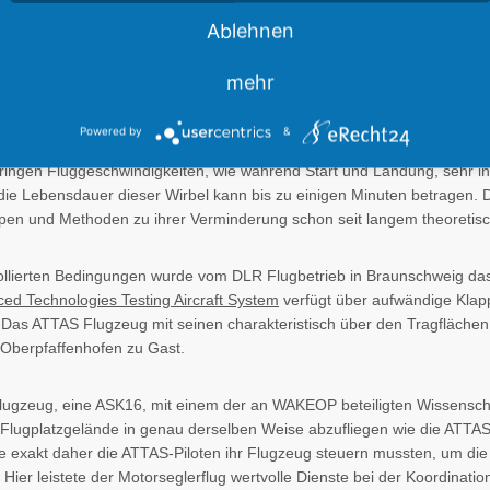
eßlich Festsitzcockpit, Knüppelkraftsimulation und DV-Anlagen wie i
Ablehnen
en und Modellhubschrauber in großen Windkanälen (ROTEST, ROTOS)
mehr
tion
Powered by
&
ngen Fluggeschwindigkeiten, wie während Start und Landung, sehr inte
die Lebensdauer dieser Wirbel kann bis zu einigen Minuten betragen. Da
en und Methoden zu ihrer Verminderung schon seit langem theoretisc
ollierten Bedingungen wurde vom DLR Flugbetrieb in Braunschweig das
ced Technologies Testing Aircraft System
verfügt über aufwändige Klapp
 Das ATTAS Flugzeug mit seinen charakteristisch über den Tragflächen
n Oberpfaffenhofen zu Gast.
lugzeug, eine ASK16, mit einem der an WAKEOP beteiligten Wissensch
lugplatzgelände in genau derselben Weise abzufliegen wie die ATTAS be
 exakt daher die ATTAS-Piloten ihr Flugzeug steuern mussten, um die
Hier leistete der Motorseglerflug wertvolle Dienste bei der Koordinat