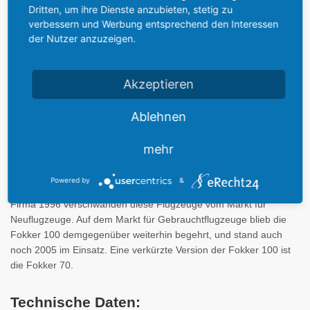
Regionaljet "erfunden" und mit der Fokker 100 verbessert. Die
Dritten, um ihre Dienste anzubieten, stetig zu
Fokker 100 war eine Weiterentwicklung der Fokker F-28
verbessern und Werbung entsprechend den Interessen
Fellowship, von der sie sich durch einen gestreckten Rumpf,
der Nutzer anzuzeigen.
modernere Rolls-Royce Tay Turbofan-Triebwerke, neuere
Systeme und aerodynamischen Verbesserungen unterschied. Zu
den zu dieser Zeit fortschrittlichen Daten zählten die geringe
Akzeptieren
Lärmbelastung beim Start und bei der Landung und eine recht
hohe Reichweite von über 4.000 Kilometern.
Ablehnen
Die Fokker 100 war sehr erfolgreich. Besonders in den USA
mehr
konnte man zahlreiche Maschinen dieses Typs verkaufen. Auch in
Europa fanden sich zahlreiche Abnehmer, die dieses moderne
Powered by
&
Konzept des Regionaljets benötigten. Doch mit dem Konkurs der
Firma 1996 verschwanden diese Flugzeuge vom Markt für
Neuflugzeuge. Auf dem Markt für Gebrauchtflugzeuge blieb die
Fokker 100 demgegenüber weiterhin begehrt, und stand auch
noch 2005 im Einsatz. Eine verkürzte Version der Fokker 100 ist
die Fokker 70.
Technische Daten: