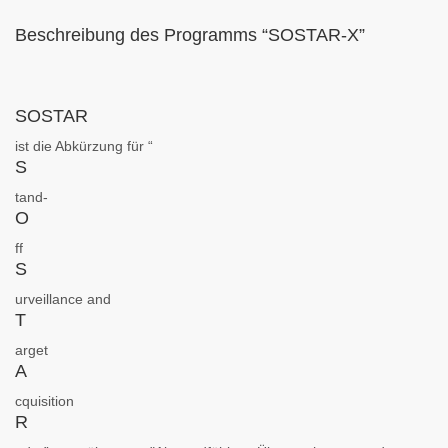
Beschreibung des Programms “SOSTAR-X”
SOSTAR
ist die Abkürzung für “
S
tand-
O
ff
S
urveillance and
T
arget
A
cquisition
R