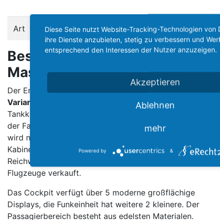
Art
Turbofan
Diese Seite nutzt Website-Tracking-Technologien von 
ihre Dienste anzubieten, stetig zu verbessern und We
entsprechend den Interessen der Nutzer anzuzeigen.
Beschreibung dieser
Maschine:
Akzeptieren
Der Embraer Legacy 600 ist ein
Business-Jet-
Variante des ERJ 135
. Er hat eine erweiterte
Ablehnen
Tankkapazität und
Winglets
. Das Programm wurde auf
der Farnborough Air Show 2000 gestartet. Als Derivat
mehr
wird noch der Legacy Shuttle angeboten, der die selbe
Kabinenkonfiguration wie der ERJ 135 mit der
Powered by
&
Reichweite des Legacy verbindet. Bisher wurden 71
Flugzeuge verkauft.
Das Cockpit verfügt über 5 moderne großflächige
Displays, die Funkeinheit hat weitere 2 kleinere. Der
Passagierbereich besteht aus edelsten Materialen.