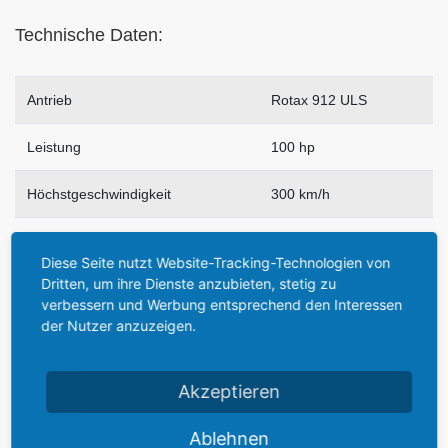
Technische Daten:
Antrieb
Rotax 912 ULS
Leistung
100 hp
Höchstgeschwindigkeit
300 km/h
Horizontalgeschwindigkeit
280 km/h
Diese Seite nutzt Website-Tracking-Technologien von
Dritten, um ihre Dienste anzubieten, stetig zu
Reisegeschwindigkeit
210 bis 250 km/h
verbessern und Werbung entsprechend den Interessen
der Nutzer anzuzeigen.
Minimalgeschwindigkeit
65 km/h
Steigleistung
6 m/sec.
Akzeptieren
Ablehnen