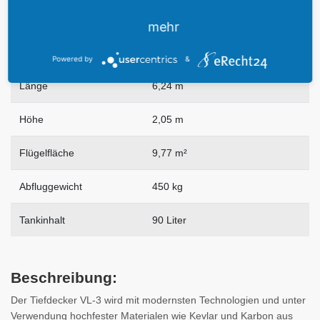
Kraftstoffverbrauch
8 bis 12 Liter pro Stunde
mehr
Spannweite
8,44 m
Powered by
&
Länge
6,24 m
Höhe
2,05 m
Flügelfläche
9,77 m²
Abfluggewicht
450 kg
Tankinhalt
90 Liter
Beschreibung:
Der Tiefdecker VL-3 wird mit modernsten Technologien und unter
Verwendung hochfester Materialen wie Kevlar und Karbon aus