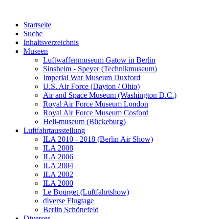
Startseite
Suche
Inhaltsverzeichnis
Museen
Luftwaffenmuseum Gatow in Berlin
Sinsheim - Speyer (Technikmuseum)
Imperial War Museum Duxford
U.S. Air Force (Dayton / Ohio)
Air and Space Museum (Washington D.C.)
Royal Air Force Museum London
Royal Air Force Museum Cosford
Heli-museum (Bückeburg)
Luftfahrtausstellung
ILA 2010 - 2018 (Berlin Air Show)
ILA 2008
ILA 2006
ILA 2004
ILA 2002
ILA 2000
Le Bourget (Luftfahrtshow)
diverse Flugtage
Berlin Schönefeld
Diverses