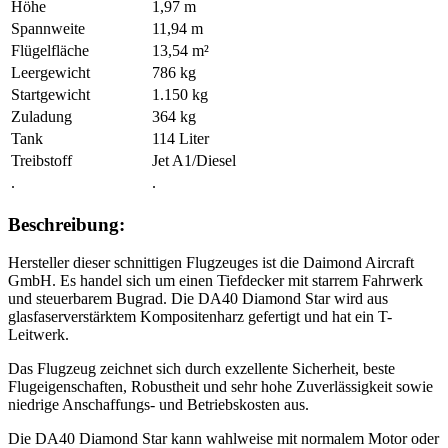
Höhe
1,97 m
Spannweite
11,94 m
Flügelfläche
13,54 m²
Leergewicht
786 kg
Startgewicht
1.150 kg
Zuladung
364 kg
Tank
114 Liter
Treibstoff
Jet A1/Diesel
.
.
Beschreibung:
Hersteller dieser schnittigen Flugzeuges ist die Daimond Aircraft
GmbH. Es handel sich um einen Tiefdecker mit starrem Fahrwerk
und steuerbarem Bugrad. Die DA40 Diamond Star wird aus
glasfaserverstärktem Kompositenharz gefertigt und hat ein T-
Leitwerk.
Das Flugzeug zeichnet sich durch exzellente Sicherheit, beste
Flugeigenschaften, Robustheit und sehr hohe Zuverlässigkeit sowie
niedrige Anschaffungs- und Betriebskosten aus.
Die DA40 Diamond Star kann wahlweise mit normalem Motor oder