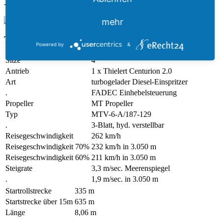
- Modelle, Technik, Daten, Fakten -
mehr
Technische Daten:
Powered by
&
Sitze
4
Antrieb
1 x Thielert Centurion 2.0
Art
turbogelader Diesel-Einspritzer
.
FADEC Einhebelsteuerung
Propeller
MT Propeller
Typ
MTV-6-A/187-129
.
3-Blatt, hyd. verstellbar
Reisegeschwindigkeit
262 km/h
Reisegeschwindigkeit 70%
232 km/h in 3.050 m
Reisegeschwindigkeit 60%
211 km/h in 3.050 m
Steigrate
3,3 m/sec. Meerenspiegel
.
1,9 m/sec. in 3.050 m
Startrollstrecke
335 m
Startstrecke über 15m
635 m
Länge
8,06 m