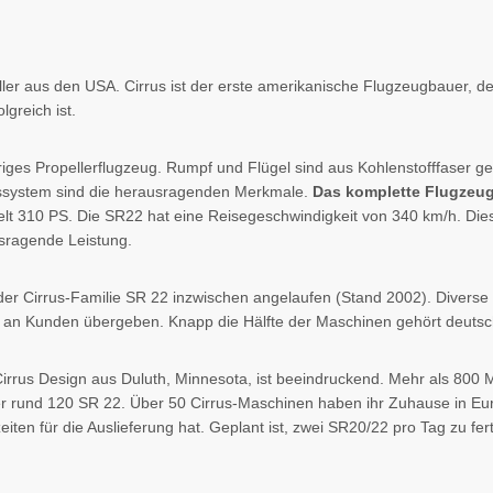
ller aus den USA. Cirrus ist der erste amerikanische Flugzeugbauer, de
lgreich ist.
iges Propellerflugzeug. Rumpf und Flügel sind aus Kohlenstofffaser gef
system sind die herausragenden Merkmale.
Das komplette Flugzeug 
elt 310 PS. Die SR22 hat eine Reisegeschwindigkeit von 340 km/h. Dies
sragende Leistung.
 der Cirrus-Familie SR 22 inzwischen angelaufen (Stand 2002). Divers
s an Kunden übergeben. Knapp die Hälfte der Maschinen gehört deutsc
rrus Design aus Duluth, Minnesota, ist beeindruckend. Mehr als 800 M
r rund 120 SR 22. Über 50 Cirrus-Maschinen haben ihr Zuhause in Eur
n für die Auslieferung hat. Geplant ist, zwei SR20/22 pro Tag zu ferti