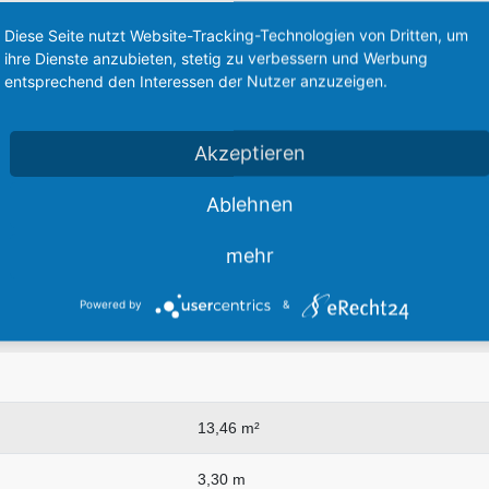
6
Diese Seite nutzt Website-Tracking-Technologien von Dritten, um
ihre Dienste anzubieten, stetig zu verbessern und Werbung
310 PS
entsprechend den Interessen der Nutzer anzuzeigen.
3-Blatt, Constant Speed
Akzeptieren
340 km/h
Ablehnen
11,68 m
mehr
7,92 m
Powered by
&
2,67 m
13,46 m²
3,30 m