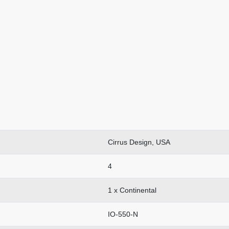
Cirrus Design, USA
4
1 x Continental
IO-550-N