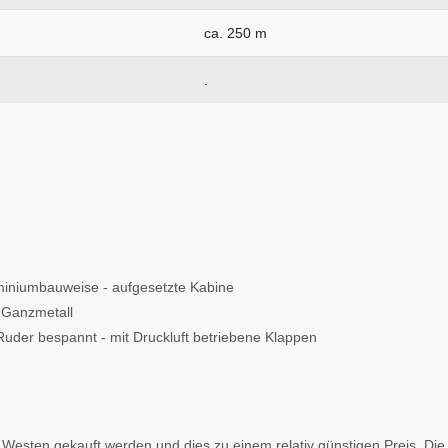
ca. 250 m
.
iniumbauweise - aufgesetzte Kabine
- Ganzmetall
uder bespannt - mit Druckluft betriebene Klappen
 Westen gekauft werden und dies zu einem relativ günstigen Preis. Die 