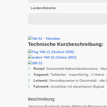
Landerollstrecke
.
Technische Kurzbeschreibung:
Rumpf:
Ganzmetall-Halbschalenbauweise - Alum
Tragwerk:
Tiefdecker - trapezförmig - 2 Holme 
Leitwerk:
Normalbauweise in Ganzmetall - alle R
Fahrwerk:
einzeihbar mit steuerbarem Bugrad
Beschreibung:
Jetzt kann Russlands bestes Militärschulflugzeug im