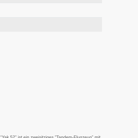
“Yak 52” ist ein zweisitziges "Tandem-Flugzeug” mit