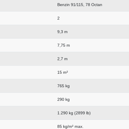
Benzin 91/115, 78 Octan
2
9,3 m
7,75 m
2,7 m
15 m²
765 kg
290 kg
1.290 kg (2899 lb)
85 kg/m² max.