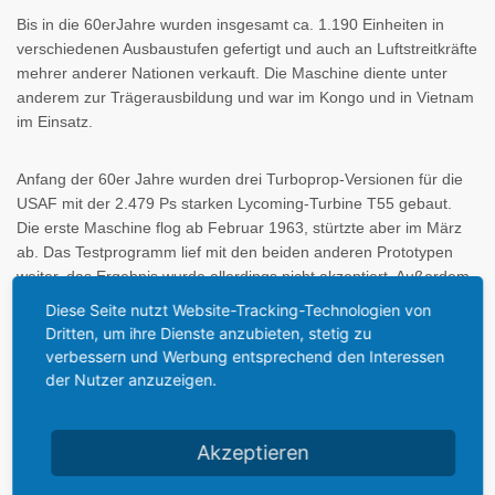
Bis in die 60erJahre wurden insgesamt ca. 1.190 Einheiten in
verschiedenen Ausbaustufen gefertigt und auch an Luftstreitkräfte
mehrer anderer Nationen verkauft. Die Maschine diente unter
anderem zur Trägerausbildung und war im Kongo und in Vietnam
im Einsatz.
Anfang der 60er Jahre wurden drei Turboprop-Versionen für die
USAF mit der 2.479 Ps starken Lycoming-Turbine T55 gebaut.
Die erste Maschine flog ab Februar 1963, stürtzte aber im März
ab. Das Testprogramm lief mit den beiden anderen Prototypen
weiter, das Ergebnis wurde allerdings nicht akzeptiert. Außerdem
war das Zeitalter der Düsenflugzeuge nicht aufzuhalten.
Diese Seite nutzt Website-Tracking-Technologien von
Dritten, um ihre Dienste anzubieten, stetig zu
verbessern und Werbung entsprechend den Interessen
Heute fliegen noch zahlreiche Maschinen, die häufig auf Airshows
der Nutzer anzuzeigen.
anzutreffen sind.
Akzeptieren
Technische Daten: