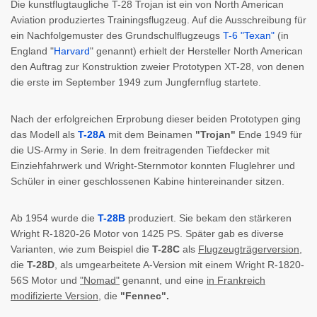
Die kunstflugtaugliche T-28 Trojan ist ein von North American
Aviation produziertes Trainingsflugzeug. Auf die Ausschreibung für
ein Nachfolgemuster des Grundschulflugzeugs
T-6 "Texan"
(in
England "
Harvard
" genannt) erhielt der Hersteller North American
den Auftrag zur Konstruktion zweier Prototypen XT-28, von denen
die erste im September 1949 zum Jungfernflug startete.
Nach der erfolgreichen Erprobung dieser beiden Prototypen ging
das Modell als
T-28A
mit dem Beinamen
"Trojan"
Ende 1949 für
die US-Army in Serie. In dem freitragenden Tiefdecker mit
Einziehfahrwerk und Wright-Sternmotor konnten Fluglehrer und
Schüler in einer geschlossenen Kabine hintereinander sitzen.
Ab 1954 wurde die
T-28B
produziert. Sie bekam den stärkeren
Wright R-1820-26 Motor von 1425 PS. Später gab es diverse
Varianten, wie zum Beispiel die
T-28C
als
Flugzeugträgerversion
,
die
T-28D
, als umgearbeitete A-Version mit einem Wright R-1820-
56S Motor und
"Nomad"
genannt, und eine
in Frankreich
modifizierte Version
, die
"Fennec".