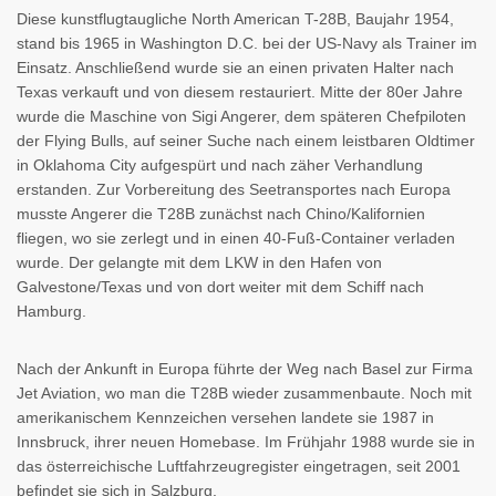
Diese kunstflugtaugliche North American T-28B, Baujahr 1954,
stand bis 1965 in Washington D.C. bei der US-Navy als Trainer im
Einsatz. Anschließend wurde sie an einen privaten Halter nach
Texas verkauft und von diesem restauriert. Mitte der 80er Jahre
wurde die Maschine von Sigi Angerer, dem späteren Chefpiloten
der Flying Bulls, auf seiner Suche nach einem leistbaren Oldtimer
in Oklahoma City aufgespürt und nach zäher Verhandlung
erstanden. Zur Vorbereitung des Seetransportes nach Europa
musste Angerer die T28B zunächst nach Chino/Kalifornien
fliegen, wo sie zerlegt und in einen 40-Fuß-Container verladen
wurde. Der gelangte mit dem LKW in den Hafen von
Galvestone/Texas und von dort weiter mit dem Schiff nach
Hamburg.
Nach der Ankunft in Europa führte der Weg nach Basel zur Firma
Jet Aviation, wo man die T28B wieder zusammenbaute. Noch mit
amerikanischem Kennzeichen versehen landete sie 1987 in
Innsbruck, ihrer neuen Homebase. Im Frühjahr 1988 wurde sie in
das österreichische Luftfahrzeugregister eingetragen, seit 2001
befindet sie sich in Salzburg.