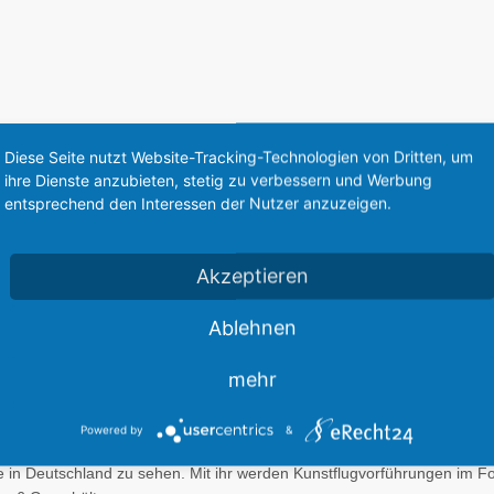
Diese Seite nutzt Website-Tracking-Technologien von Dritten, um
ihre Dienste anzubieten, stetig zu verbessern und Werbung
Team: “Black Bird”
entsprechend den Interessen der Nutzer anzuzeigen.
Akzeptieren
r durch das große Fenster hinter den Türen bei der Zlin 43.
Ablehnen
ozent baugleich. Ein verlängerter Rumpf und ein anderer Tragflächenan
60 cm erhöht und ein stärkerer Motor mit 155 kW verwendet. Die NVA 
mehr
Powered by
&
tage in Deutschland zu sehen. Mit ihr werden Kunstflugvorführungen im Fo