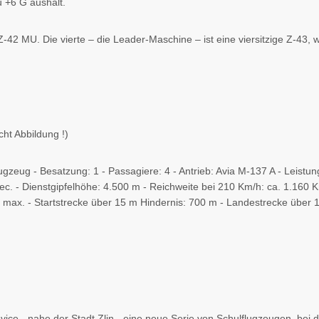
u +6 G aushält.
 Z-42 MU. Die vierte – die Leader-Maschine – ist eine viersitzige Z-43
cht Abbildung !)
lugzeug - Besatzung: 1 - Passagiere: 4 - Antrieb: Avia M-137 A - Leist
sec. - Dienstgipfelhöhe: 4.500 m - Reichweite bei 210 Km/h: ca. 1.160
max. - Startstrecke über 15 m Hindernis: 700 m - Landestrecke über 
vice - nahe der Stadt Zlin - eine neue Serie von Schulflugzeugen, bei