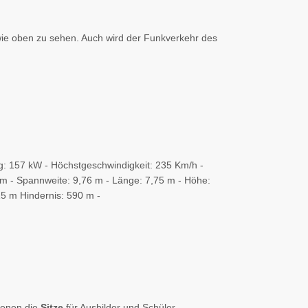
, wie oben zu sehen. Auch wird der Funkverkehr des
ung: 157 kW - Höchstgeschwindigkeit: 235 Km/h -
 Km - Spannweite: 9,76 m - Länge: 7,75 m - Höhe:
15 m Hindernis: 590 m -
 denen die
Sitze
für Ausbilder und Schüler