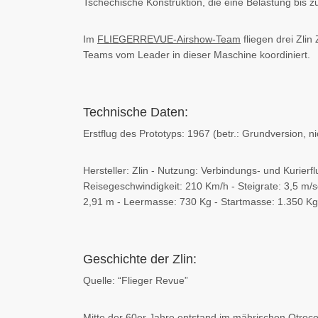
Tschechische Konstruktion, die eine Belastung bis z
Im
FLIEGERREVUE-Airshow-Team
fliegen drei Zlin
Teams vom Leader in dieser Maschine koordiniert.
Technische Daten:
Erstflug des Prototyps: 1967 (betr.: Grundversion, ni
Hersteller: Zlin - Nutzung: Verbindungs- und Kurierf
Reisegeschwindigkeit: 210 Km/h - Steigrate: 3,5 m/
2,91 m - Leermasse: 730 Kg - Startmasse: 1.350 Kg 
Geschichte der Zlin:
Quelle: “Flieger Revue”
Mitte der 60er Jahre entstand im mährischen Otroco