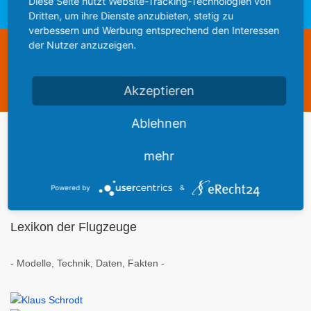
Diese Seite nutzt Website-Tracking-Technologien von
Extra 300 S: Flugansicht mit Klaus Schrodt, dem mehrfachen Weltmeister im Kunstflug
Dritten, um ihre Dienste anzubieten, stetig zu
verbessern und Werbung entsprechend den Interessen
der Nutzer anzuzeigen.
Diese Webseite steht zum Verkauf
This website is for sale
Akzeptieren
Statistics
Ablehnen
Werbung
mehr
Powered by
&
Lexikon der Flugzeuge
- Modelle, Technik, Daten, Fakten -