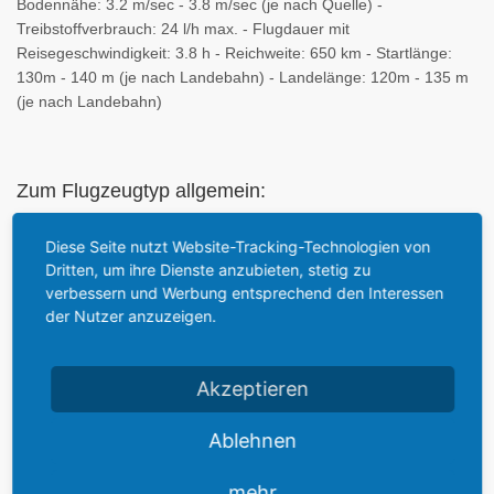
Bodennähe: 3.2 m/sec - 3.8 m/sec (je nach Quelle) -
Treibstoffverbrauch: 24 l/h max. - Flugdauer mit
Reisegeschwindigkeit: 3.8 h - Reichweite: 650 km - Startlänge:
130m - 140 m (je nach Landebahn) - Landelänge: 120m - 135 m
(je nach Landebahn)
Zum Flugzeugtyp allgemein:
Diese Seite nutzt Website-Tracking-Technologien von
Der Bücker Jungmann war das erste Flugzeug der jungen, 1932
Dritten, um ihre Dienste anzubieten, stetig zu
in Johannistal (Berlin) gegründeten Firma Bücker Flugzeugbau
verbessern und Werbung entsprechend den Interessen
G.m.b.H. (andere Quellen geben Oktober 1933 als
der Nutzer anzuzeigen.
Gründungsdatum der Firma Bücker an). Der konventionelle
Doppeldecker wurde unter der Leitung des schwedischen
Chefkonstrukteurs Anders J. Andersson entworfen. Zeichnungen
Akzeptieren
und Berechnungen dazu hatte er mitgebracht. Sie waren in seiner
Freizeit zusammen mit dem Flugingenieur Gösta B. Rytta
Ablehnen
entstanden.
mehr