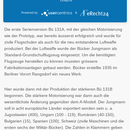
Der Prototyp Bü 131 V-1 (D3150) startete am 27. April 1934 zum
Erstflug und war mit einem Hirth HM60R Reihenmotor
Powered by
&
ausgerüstet, der eine Leistung von 80 PS (60kW) hatte.
Die erste Serienversion Bü 131A, mit der gleichen Motorisierung
wie der Prototyp, war bereits äusserst erfolgreich und wurde für
zivile Flugschulen als auch für die neu entstandene Luftwaffe
produziert. Bei der Luftwaffe wurde der Bücker Jungmann als
Standard-Grundschulflugzeug eingesetzt. Um die benötigten
Flugzeuge herstellen zu können mussten grössere
Fabrikationsanlagen gebaut werden. Bücker erstellte 1935 im
Berliner Vorort Rangsdorf ein neues Werk.
Hier wurde dann mit der Produktion der stärkeren Bü 131B
begonnen. Die stärkere Motorisierung war dann auch die
wesentlichste Änderung gegenüber dem A-Modell. Der Jungmann
soll in acht europäische Länder exportiert worden sein u. a.
Jugoslawien (400), Ungarn (100 - 119), Rumänien (40-150),
Bulgarien (15), Spanien (100), Schweiz (zivile Maschinen und die
ersten sechs der Militär-Bücker). Die Zahlen in Klammern geben