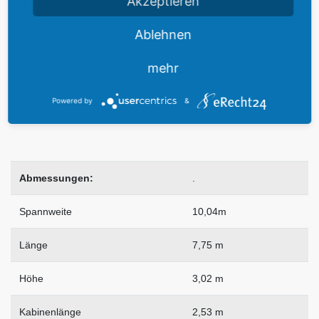
Akzeptieren
Landestrecke über 50 m
449 m
Ablehnen
Hinderniss
mehr
Steigrate (auf Meereshöhe)
937 ft/min.
Powered by
&
Max. Flughöhe
16.000 ft
Abmessungen:
.
Spannweite
10,04m
Länge
7,75 m
Höhe
3,02 m
Kabinenlänge
2,53 m