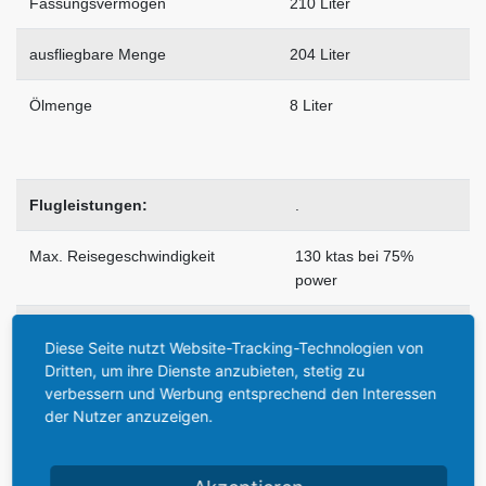
Fassungsvermögen
210 Liter
ausfliegbare Menge
204 Liter
Ölmenge
8 Liter
Flugleistungen:
.
Max. Reisegeschwindigkeit
130 ktas bei 75%
power
Ökon. Reisegeschwindigkeit
115 ktas bei 60%
Diese Seite nutzt Website-Tracking-Technologien von
power
Dritten, um ihre Dienste anzubieten, stetig zu
verbessern und Werbung entsprechend den Interessen
Max. Reichweite
1.180 km ohne
der Nutzer anzuzeigen.
Reserve
Startstrecke über 50 m Hinderniss
475 m