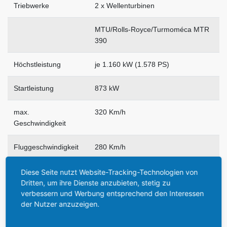
Triebwerke
2 x Wellenturbinen
MTU/Rolls-Royce/Turmoméca MTR
390
Höchstleistung
je 1.160 kW (1.578 PS)
Startleistung
873 kW
max.
320 Km/h
Geschwindigkeit
Fluggeschwindigkeit
280 Km/h
Marschgeschwindigk.
230 Km/h
Diese Seite nutzt Website-Tracking-Technologien von
Dritten, um ihre Dienste anzubieten, stetig zu
verbessern und Werbung entsprechend den Interessen
Steigrate
> 10 m/sek - senkrecht: 5,3 m/sec.
der Nutzer anzuzeigen.
Reichweite
ca. 725 Km (je nach Beladung)