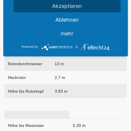
Akzeptieren
Überführung
1.300 Km
Ablehnen
Einsatzdauer
2
:
50
mehr
Länge
14 m
Powered by
&
über alles
15,8 m
Rotordurchmesser
13 m
Heckrotor
2,7 m
Höhe bis Rotorkopf
3.83 m
Höhe bis Mastvisier
5.20 m