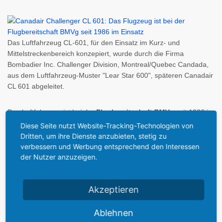
Das Luftfahrzeug CL-601, für den Einsatz im Kurz- und
Mittelstreckenbereich konzepiert, wurde durch die Firma
Bombadier Inc. Challenger Division, Montreal/Quebec Candada,
aus dem Luftfahrzeug-Muster "Lear Star 600", späteren Canadair
CL 601 abgeleitet.
Das Luftfahrzeug ist bei der
Flugbereitschaft BMVg
seit 1986 im
Einsatz. Die Flugbereitschaft BMVg setzt das Luftfahrzueg
Diese Seite nutzt Website-Tracking-Technologien von
überwiegen für den politisch- und Parlamentarischen Bereich ein.
Dritten, um ihre Dienste anzubieten, stetig zu
Für das Bundesminsterium der Verteidigung werden auch
verbessern und Werbung entsprechend den Interessen
Transport-, Kurier- und Verbindungsflüge ausgeführt. Einsätze
der Nutzer anzuzeigen.
zum Lufttransport von Verwundeten und Kranken werden
ebenfalls durchgeführt. Dafür wurden 3 Einbausätze
"Sanitätsausstattung" beschafft, die bei Bedarf in das
Akzeptieren
Luftfahrzeug eingerüstet werden.
Ablehnen