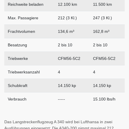
Reichweite beladen
12.100 km
11.500 km
Max. Passagiere
212 (3 Kl.)
247 (3 Kl.)
Frachtvolumen
134,6 m³
162,8 m³
Besatzung
2 bis 10
2 bis 10
Triebwerke
CFM56-5C2
CFM56-5C2
Triebwerksanzahl
4
4
Schubkraft
14.150 kp
14.150 kp
Verbrauch
-----
15.100 lbs/h
Das Langstreckenflugzeug A 340 wird bei Lufthansa in zwei
Ausführungen eingesetzt: Die A340-200 nimmt maximal 212