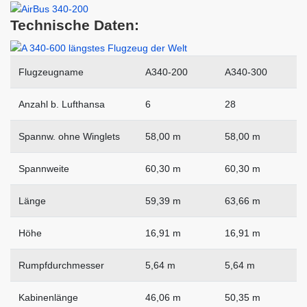
Technische Daten:
Flugzeugname
A340-200
A340-300
Anzahl b. Lufthansa
6
28
Spannw. ohne Winglets
58,00 m
58,00 m
Spannweite
60,30 m
60,30 m
Länge
59,39 m
63,66 m
Höhe
16,91 m
16,91 m
Rumpfdurchmesser
5,64 m
5,64 m
Kabinenlänge
46,06 m
50,35 m