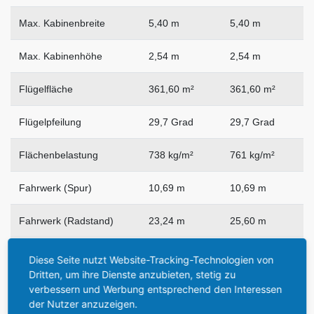
Max. Kabinenbreite
5,40 m
5,40 m
Max. Kabinenhöhe
2,54 m
2,54 m
Flügelfläche
361,60 m²
361,60 m²
Flügelpfeilung
29,7 Grad
29,7 Grad
Flächenbelastung
738 kg/m²
761 kg/m²
Fahrwerk (Spur)
10,69 m
10,69 m
Fahrwerk (Radstand)
23,24 m
25,60 m
Max. Tankkapazität
140.640 Liter
141.500 Liter
Diese Seite nutzt Website-Tracking-Technologien von
Dritten, um ihre Dienste anzubieten, stetig zu
verbessern und Werbung entsprechend den Interessen
der Nutzer anzuzeigen.