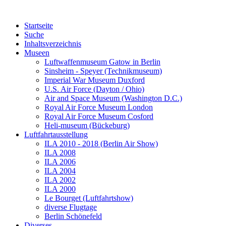
Startseite
Suche
Inhaltsverzeichnis
Museen
Luftwaffenmuseum Gatow in Berlin
Sinsheim - Speyer (Technikmuseum)
Imperial War Museum Duxford
U.S. Air Force (Dayton / Ohio)
Air and Space Museum (Washington D.C.)
Royal Air Force Museum London
Royal Air Force Museum Cosford
Heli-museum (Bückeburg)
Luftfahrtausstellung
ILA 2010 - 2018 (Berlin Air Show)
ILA 2008
ILA 2006
ILA 2004
ILA 2002
ILA 2000
Le Bourget (Luftfahrtshow)
diverse Flugtage
Berlin Schönefeld
Diverses