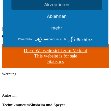
Akzeptieren
Ablehnen
mehr
Rolls-Royce Phantom III: Motor glänzte
durch Laufruhe und Leistungsvermögen
Powered by
&
Diese Webseite steht zum Verkauf
This website is for sale
Statistics
Werbung
Autos im
TechnikmuseumSinsheim und Speyer