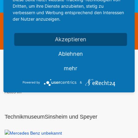
Mercedes Benz (zur Zeit unbekannt):
Dritten, um ihre Dienste anzubieten, stetig zu
verbessern und Werbung entsprechend den Interessen
der Nutzer anzuzeigen.
Diese Webseite steht zum Verkauf
This website is for sale
Akzeptieren
Statistics
Ablehnen
Werbung
mehr
Powered by
&
Autos im
TechnikmuseumSinsheim und Speyer