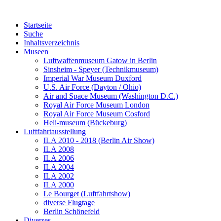
Startseite
Suche
Inhaltsverzeichnis
Museen
Luftwaffenmuseum Gatow in Berlin
Sinsheim - Speyer (Technikmuseum)
Imperial War Museum Duxford
U.S. Air Force (Dayton / Ohio)
Air and Space Museum (Washington D.C.)
Royal Air Force Museum London
Royal Air Force Museum Cosford
Heli-museum (Bückeburg)
Luftfahrtausstellung
ILA 2010 - 2018 (Berlin Air Show)
ILA 2008
ILA 2006
ILA 2004
ILA 2002
ILA 2000
Le Bourget (Luftfahrtshow)
diverse Flugtage
Berlin Schönefeld
Diverses