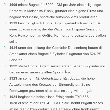
1909
mietet Bugatti für 5000.- DM pro Jahr eine stillgelegte
Färberei in Molsheim/ Elsaß, gründet eine eigene Firma und
beginnt dort kleine, sportliche Automobile zu produzieren.
1913
beschäftigt sich Ettore Bugatti gedanklich mit dem Bau
eines Luxuswagens, der die Wagen von Hispano Suiza und
Rolls Royce noch an Größe, Komfort und Leistung übertreffen
sollte.
1914
unter der Leitung der Gebrüder Duesenberg bauen die
Amerikaner einen Bugatti 8 Zylinder-Flugmotor von 524 PS
Leistung.
1922
stellte Ettore Bugatti seinen ersten Serien 8-Zylinder vor.
Beginn einer neuen großen Sport - Ära.
1923
an seinem 42. Geburtstag erhält Bugatti die hohe
Auszeichnung des Kreuzes der Ehrenreligion. Seine
Rennwagen gewinnen alles, was es zu gewinnen gab.
1924
beginnt die beispiellose Erfolgsserie TYP 35B.
1928
erscheint der TYP 41. "La Rojale" nennt Bugatti dieses
absolutes Spitzenprodukt, ein Fahrzeug ohne Konkurrenz,