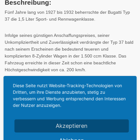
Beschreibung:
Fünf Jahre lang von 1927 bis 1932 beherrschte der Bugatti Typ
37 die 1,5 Liter Sport- und Rennwagenklasse.
Infolge seines günstigen Anschaffungspreises, seiner
Unkompliziertheit und Zuverlässigkeit verdrängte der Typ 37 bald
nach seinem Erscheinen die bedeutend teueren und
komplizierten 8-Zylinder Wagen in der 1.500 ccm Klasse. Das
Fahrzeug erreichte in dieser Zeit schon eine beachtliche
Höchstgeschwindigkeit von ca. 200 km/h.
Diese Seite nutzt Website-Tracking-Technologien von
Technische Daten:
Dritten, um ihre Dienste anzubieten, stetig zu
Baujahr: 1926
verbessern und Werbung entsprechend den Interessen
Motor: 4-Zylinder
der Nutzer anzuzeigen.
Hubraum: 1496 ccm
Leistung: ca. 100 PS
Akzeptieren
Ettore Bugatti: