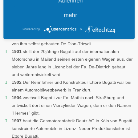
Ablehnen
Am 15.09.1881 wird Ettore Bugatti als Sohn des Kunstschnitzers
Carlo Bugatti in Mailand geboren.
mehr
1898
Lehrling bei der Firma Princetti & Stucchi.
Powered by
&
1899
gewinnt Ettore Bugatti sein erstes Rennen auf einem
von ihm selbst gebauten De Dion-Tricycli.
1901
stellt der 20jährige Bugatti auf der internationalen
Motorschau in Mailand seinen ersten eigenen Wagen aus, der
sieben Jahre lang in Lizenz bei der Fa. De-Dietrich gebaut
und weiterentwickelt wird.
1902
Der Rennfahrer und Konstrukteur Ettore Bugatti war bei
einem Automobilwettbewerb in Frankfurt.
1904
wechselt Bugatti zur Fa. Mathis nach Straßburg und
entwickelt dort einen Vierzylinder-Wagen, dem er den Namen
"Hermes" gibt.
1907
baut die Gasmotorenfabrik Deutz AG in Köln von Bugatti
konstruierte Automobile in Lizenz. Neuer Produktionsleiter ist
Ettore Bugatti.