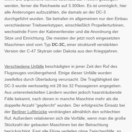
werden, ferner die Reichweite auf 3.300km. Es ist unmöglich, hier
alle Änderungen aufzuzählen, die damals an der DC-3
durchgeführt wurden. Sie betrafen im allgemeinen nur den Einbau
verschiedener Triebwerkstypen, einschließlich Propellerturbinen,
wechselnde Form der Kabinenfenster und die Anordnung der
Sitze und Einrichtung. Die meisten der jetzt noch eingesetzten
Maschinen sind vom Typ
DC-3C,
einer strukturell verstärkten
Version der C-47 Skytrain oder Dakota aus den Kriegsjahren.
Verschiedene Unfälle
beschädigten in jener Zeit den Ruf des
Flugzeuges vorübergehend. Einige dieser Unfälle wurden
zweifellos durch Überladung verursacht. Die Tragfähigkeit der
DC-3 wurde werksseitig mit 28 bis 32 Passagieren angegeben.
Aus unterentwickelten Ländern wurden jedoch haarsträubende
Fälle bekannt, nach denen in manche Maschine mehr als die
doppelte Anzahl "gepfercht" wurden. Der erfolgreiche Einsatz bei
der
Berliner Luftbrücke
verdrängten allmählich den schlechten
Ruf. Außerdem relativieren sich die Vorfälle, wenn man die große
Stückzahl der gebauten Maschinen bei der Betrachtung
berücksichtigt. Fast alle Flüge verliefen ohne Zwischenfälle, so