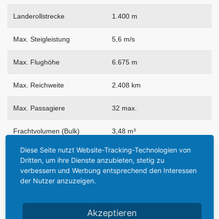
Landerollstrecke
1.400 m
Max. Steigleistung
5,6 m/s
Max. Flughöhe
6.675 m
Max. Reichweite
2.408 km
Max. Passagiere
32 max.
Frachtvolumen (Bulk)
3,48 m³
Diese Seite nutzt Website-Tracking-Technologien von
Besatzung
2
Dritten, um ihre Dienste anzubieten, stetig zu
verbessern und Werbung entsprechend den Interessen
Triebwerke
P&W R-1830-92 Twin Wasp
der Nutzer anzuzeigen.
alternatve Triebwerke
Wright Cyclone R-1820-G2
Akzeptieren