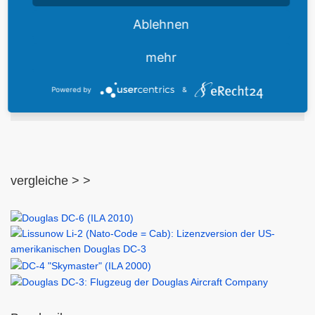
Triebwerksanzahl
2
Ablehnen
Leistung
1.217 Ps
mehr
Propellerblätter
3
Powered by
&
Propellerdurchmesser
3,50 m
vergleiche > >