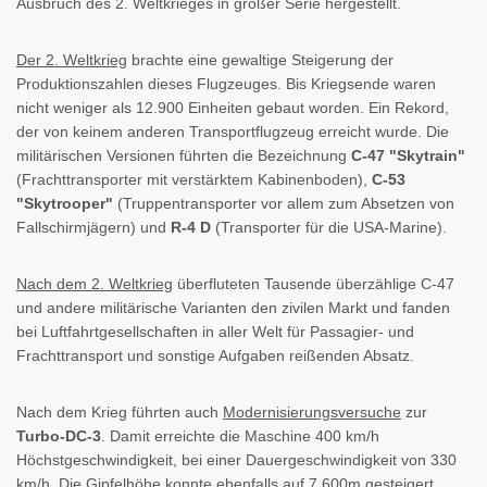
Ausbruch des 2. Weltkrieges in großer Serie hergestellt.
Der 2. Weltkrieg
brachte eine gewaltige Steigerung der
Produktionszahlen dieses Flugzeuges. Bis Kriegsende waren
nicht weniger als 12.900 Einheiten gebaut worden. Ein Rekord,
der von keinem anderen Transportflugzeug erreicht wurde. Die
militärischen Versionen führten die Bezeichnung
C-47 "Skytrain"
(Frachttransporter mit verstärktem Kabinenboden),
C-53
"Skytrooper"
(Truppentransporter vor allem zum Absetzen von
Fallschirmjägern) und
R-4 D
(Transporter für die USA-Marine).
Nach dem 2. Weltkrieg
überfluteten Tausende überzählige C-47
und andere militärische Varianten den zivilen Markt und fanden
bei Luftfahrtgesellschaften in aller Welt für Passagier- und
Frachttransport und sonstige Aufgaben reißenden Absatz.
Nach dem Krieg führten auch
Modernisierungsversuche
zur
Turbo-DC-3
. Damit erreichte die Maschine 400 km/h
Höchstgeschwindigkeit, bei einer Dauergeschwindigkeit von 330
km/h. Die Gipfelhöhe konnte ebenfalls auf 7.600m gesteigert