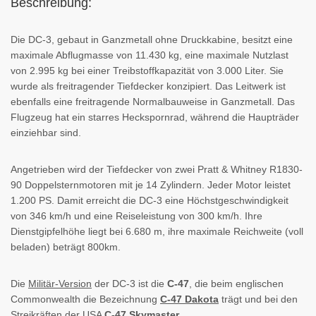
Beschreibung:
Die DC-3, gebaut in Ganzmetall ohne Druckkabine, besitzt eine
maximale Abflugmasse von 11.430 kg, eine maximale Nutzlast
von 2.995 kg bei einer Treibstoffkapazität von 3.000 Liter. Sie
wurde als freitragender Tiefdecker konzipiert. Das Leitwerk ist
ebenfalls eine freitragende Normalbauweise in Ganzmetall. Das
Flugzeug hat ein starres Heckspornrad, während die Haupträder
einziehbar sind.
Angetrieben wird der Tiefdecker von zwei Pratt & Whitney R1830-
90 Doppelsternmotoren mit je 14 Zylindern. Jeder Motor leistet
1.200 PS. Damit erreicht die DC-3 eine Höchstgeschwindigkeit
von 346 km/h und eine Reiseleistung von 300 km/h. Ihre
Dienstgipfelhöhe liegt bei 6.680 m, ihre maximale Reichweite (voll
beladen) beträgt 800km.
Die
Militär-Version
der DC-3 ist die
C-47
, die beim englischen
Commonwealth die Bezeichnung
C-47 Dakota
trägt und bei den
Streikräften der USA
C-47 Skymaster