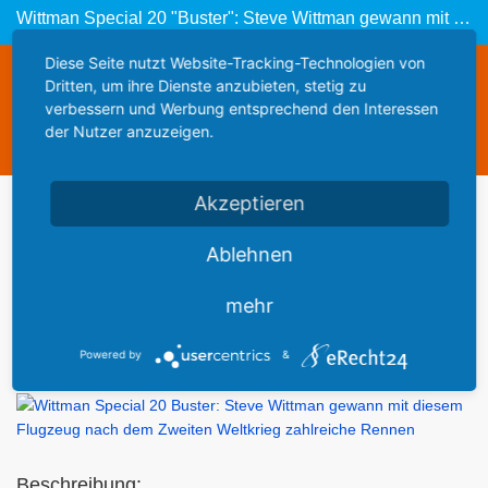
Wittman Special 20 "Buster": Steve Wittman gewann mit dem Flugzeug nach dem 2. Weltkrieg etliche Rennen
Diese Seite nutzt Website-Tracking-Technologien von
Diese Webseite steht zum Verkauf
Dritten, um ihre Dienste anzubieten, stetig zu
This website is for sale
verbessern und Werbung entsprechend den Interessen
der Nutzer anzuzeigen.
Statistics
Akzeptieren
Werbung
Ablehnen
mehr
Flugzeuge und Hubschrauber im
Air and Space
MuseumWashington D.C.
- Smithsonian Institution -
Powered by
&
Beschreibung: