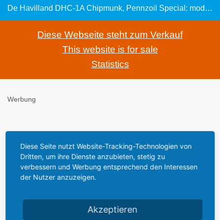
De Havilland DHC-1A Chipmunk, Pennzoil Special: modifizierte Rennversion des Trainingsflugzeugs
Diese Webseite steht zum Verkauf
This website is for sale
Statistics
Werbung
Diese Seite nutzt Website-Tracking-Technologien von
Flugzeuge und Hubschrauber im
Air and Space
Dritten, um ihre Dienste anzubieten, stetig zu
MuseumWashington D.C.
- Smithsonian Institution -
verbessern und Werbung entsprechend den Interessen
der Nutzer anzuzeigen.
Die de Havilland Canada DHC-1 Chipmunk („Streifenhörnchen“)
Akzeptieren
wurde ursprünglich als zweisitziges Standard-Schulflugzeug des