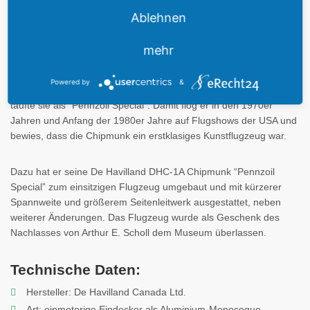
britischen Militärs in der Zeit nach dem Zweiten Weltkrieg
Ablehnen
konzepiert. In dieser Rolle sollte sie die bewährte
D.H. 82 Tiger
Moth
ersetzen. Spätere Varianten fanden breite Verwendung
mehr
auch im zivilen Bereich.
Powered by
&
Art Scholl kaufte die DHC-1A im Jahr 1968, modifizierte sie und
taufte sie als "Pennzoil Special". Damit flog er in den 1970er
Jahren und Anfang der 1980er Jahre auf Flugshows der USA und
bewies, dass die Chipmunk ein erstklasiges Kunstflugzeug war.
Dazu hat er seine De Havilland DHC-1A Chipmunk “Pennzoil
Special” zum einsitzigen Flugzeug umgebaut und mit kürzerer
Spannweite und größerem Seitenleitwerk ausgestattet, neben
weiterer Änderungen. Das Flugzeug wurde als Geschenk des
Nachlasses von Arthur E. Scholl dem Museum überlassen.
Technische Daten:
Hersteller: De Havilland Canada Ltd.
Art: einmotorige Eindecker als Aluminium-Monocoque