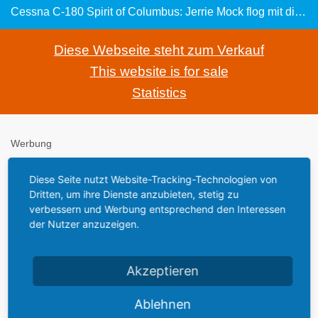
Cessna C-180 Spirit of Columbus: Jerrie Mock flog mit diesem Flugzeug 1964 als erste Frau um die Welt
Diese Webseite steht zum Verkauf
This website is for sale
Statistics
Werbung
Diese Seite nutzt Website-Tracking-Technologien von
Dritten, um ihre Dienste anzubieten, stetig zu
verbessern und Werbung entsprechend den Interessen
Flugzeuge und Hubschrauber im
Air and Space
der Nutzer anzuzeigen.
MuseumWashington D.C.
- Smithsonian Institution -
Akzeptieren
Mit diesem Flugzeug fliegt der Geist von Columbus, weil Jerrie
Mock als erste Frau das Flugzeug um die ganzen Welt steuerte.
Ablehnen
Sie startete in Columbus, Ohio, am 19. März 1964 und kam am