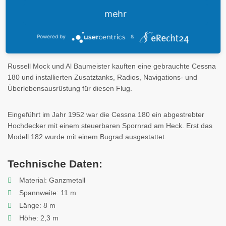
17. April 1964 wieder nach Hause, nachdem sie 36.964 Kilometer
mehr
(23.103 Meilen) in 29 Tagen 11 Stunden und 59 Minuten flog.
Mock schrieb über ihren außergewöhnlichen Alleinflug mehrere
Powered by
&
Bücher.
Russell Mock und Al Baumeister kauften eine gebrauchte Cessna
180 und installierten Zusatztanks, Radios, Navigations- und
Überlebensausrüstung für diesen Flug.
Eingeführt im Jahr 1952 war die Cessna 180 ein abgestrebter
Hochdecker mit einem steuerbaren Spornrad am Heck. Erst das
Modell 182 wurde mit einem Bugrad ausgestattet.
Technische Daten:
Material: Ganzmetall
Spannweite: 11 m
Länge: 8 m
Höhe: 2,3 m